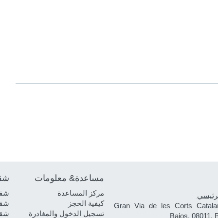
مساعدة& معلومات
شق
مركز المساعدة
شقق
رئيسي
كيفية الحجز
شقق
Gran Via de les Corts Catala
تسجيل الدخول والمغادرة
شقق
Bajos, 08011, 