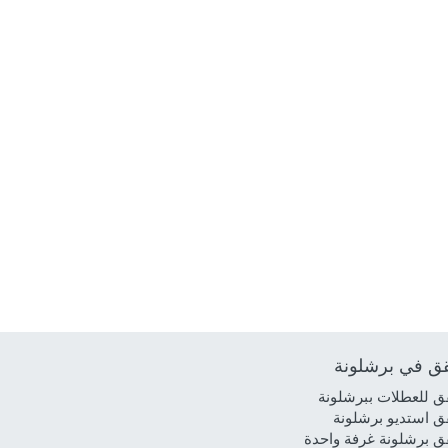
ق في برشلونة
 للعطلات ببرشلونة
 استديو برشلونة
 برشلونة غرفة واحدة