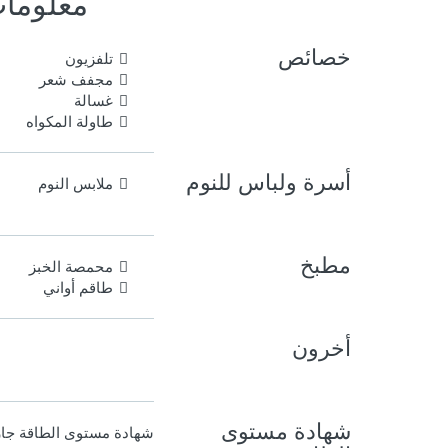
معلوما
خصائص
تلفزيون
مجفف شعر
غسالة
طاولة المكواه
أسرة ولباس للنوم
ملابس النوم
مطبخ
محمصة الخبز
طاقم أواني
أخرون
شهادة مستوى
شهادة مستوى الطاقة
جار