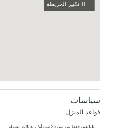
تكبير الخريطة
سياسات
قواعد المنزل
للبالغين فقط من سن 25 سن أو/ و عائلات مقبولة