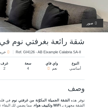
صور
شقة رائعة بغرفتي نوم في
Ref. GI4126 - AB Eixample Calabria SA-II
خري
النوع
واي فاي
سعة
غرف
أساسي
نعم
4
2
وصف
توفر هذه
الشقة الجميلة المكوّنة من غرفتي نوم
في قلب ح
الشقة مجهزة بـ
WiFi وتكييف هواء
، مما يضمن لك البقاء ع