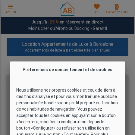
menu
favorites
Accueil
0
/10
Contactez-nous
Jusqu'à
-25 %
en réservant en direct
Moins cher qu'Airbnb ou Booking - Garanti
Location Appartements de Luxe à Barcelone
Appartements de luxe à Barcelone très bien situés
5
avis sur
5
Appartements disponibles
Préférences de consentement et de cookies
Nous utilisons nos propres cookies et ceux de tiers à
des fins d'analyse et pour vous montrer une publicité
personnalisée basée sur un profil préparé en fonction
de vos habitudes de navigation. Vous pouvez
accepter tous les cookies en appuyant sur le bouton
«Accepter», modifier la configuration depuis le
bouton «Configurer» ou refuser son utilisation en
appuyant sur le bouton «Tout rejeter». Pour plus