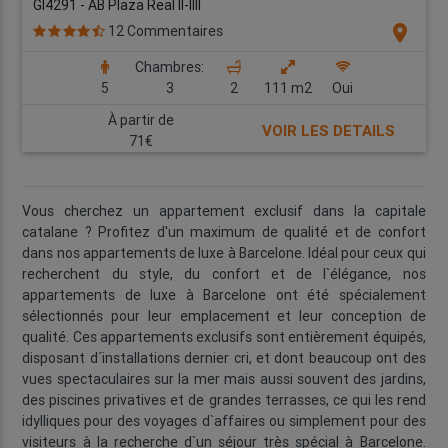
GI4291 - AB Plaza Real II-IIII
location_on
12 Commentaires
Chambres:
5
3
2
111 m2
Oui
À partir de
VOIR LES DETAILS
71€
Vous cherchez un appartement exclusif dans la capitale
catalane ? Profitez d'un maximum de qualité et de confort
dans nos appartements de luxe à Barcelone. Idéal pour ceux qui
recherchent du style, du confort et de l`élégance, nos
appartements de luxe à Barcelone ont été spécialement
sélectionnés pour leur emplacement et leur conception de
qualité. Ces appartements exclusifs sont entièrement équipés,
disposant d´installations dernier cri, et dont beaucoup ont des
vues spectaculaires sur la mer mais aussi souvent des jardins,
des piscines privatives et de grandes terrasses, ce qui les rend
idylliques pour des voyages d`affaires ou simplement pour des
visiteurs à la recherche d`un séjour très spécial à Barcelone.