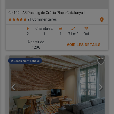
GI4102 - AB Passeig de Gràcia Plaça Catalunya II
location_on
91 Commentaires
Chambres:
2
1
1
71 m2
Oui
À partir de
VOIR LES DETAILS
120€
Récemment rénové