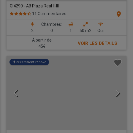
GI4290 - AB Plaza Real II-III
location_on
11 Commentaires
Chambres:
2
0
1
50 m2
Oui
À partir de
VOIR LES DETAILS
45€
Récemment rénové