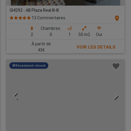
GI4292 - AB Plaza Real III-III
location_on
13 Commentaires
Chambres:
2
0
1
50 m2
Oui
À partir de
VOIR LES DETAILS
43€
Récemment rénové