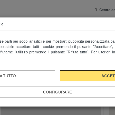
Centro as
ie
gi Temporanei e Affitti di Breve Durata a Barcellona (1-11 Mesi)
ze parti per scopi analitici e per mostrarti pubblicità personalizzata b
possibile accettare tutti i cookie premendo il pulsante "Accettare",
iutarne l'utilizzo premendo il pulsante "Rifiuta tutto". Per ulteriori 
TA TUTTO
ACCET
CONFIGURARE