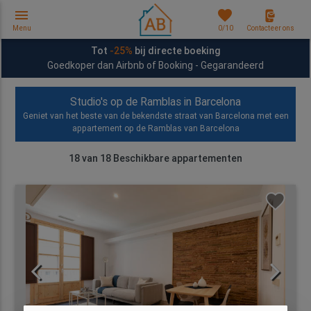
menu
favorites
Menu
0
/10
Contacteer ons
Tot
-25%
bij directe boeking
Goedkoper dan Airbnb of Booking - Gegarandeerd
Studio's op de Ramblas in Barcelona
Geniet van het beste van de bekendste straat van Barcelona met een
appartement op de Ramblas van Barcelona
18
van
18
Beschikbare appartementen