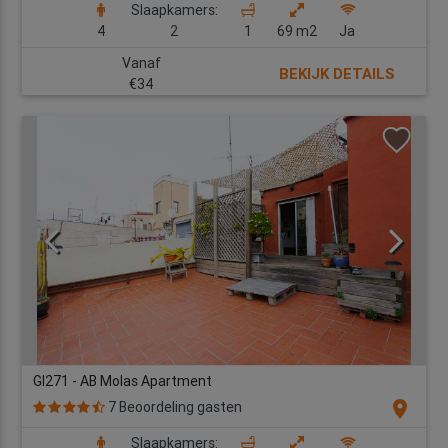
Slaapkamers:
4
2
1
69 m2
Ja
Vanaf
BEKIJK DETAILS
€34
GI271 - AB Molas Apartment
location_on
7 Beoordeling gasten
Slaapkamers: