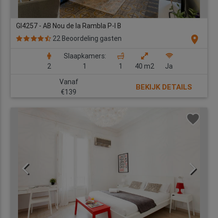
GI4257 - AB Nou de la Rambla P-I B
location_on
22 Beoordeling gasten
Slaapkamers:
2
1
1
40 m2
Ja
Vanaf
BEKIJK DETAILS
€139