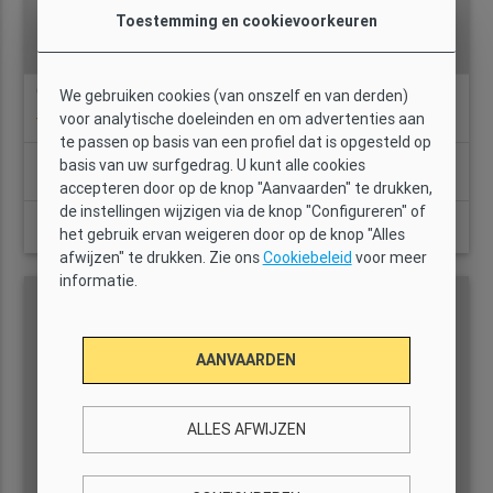
Toestemming en cookievoorkeuren
GI2776 - AB Mercat de Sant Antoni VII
We gebruiken cookies (van onszelf en van derden)
location_on
voor analytische doeleinden en om advertenties aan
12 Beoordeling gasten
te passen op basis van een profiel dat is opgesteld op
Slaapkamers:
basis van uw surfgedrag. U kunt alle cookies
3
3
1,5
54 m2
Ja
accepteren door op de knop "Aanvaarden" te drukken,
de instellingen wijzigen via de knop "Configureren" of
Vanaf
BEKIJK DETAILS
het gebruik ervan weigeren door op de knop "Alles
€27
afwijzen" te drukken. Zie ons
Cookiebeleid
voor meer
informatie.
AANVAARDEN
ALLES AFWIJZEN