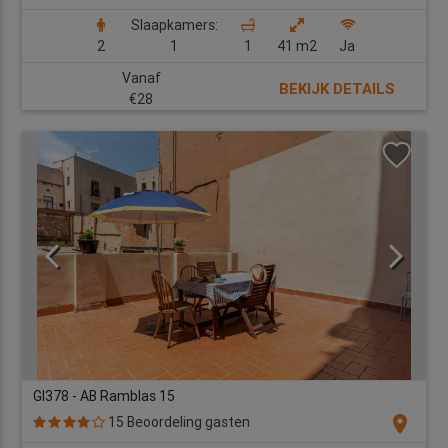
Slaapkamers:
2
1
1
41 m2
Ja
Vanaf
BEKIJK DETAILS
€28
GI378 - AB Ramblas 15
location_on
15 Beoordeling gasten