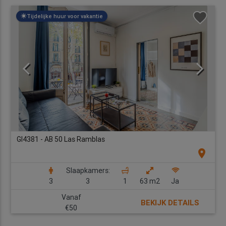
Tijdelijke huur voor vakantie
GI4381 - AB 50 Las Ramblas
location_on
Slaapkamers:
3
3
1
63 m2
Ja
Vanaf
BEKIJK DETAILS
€50