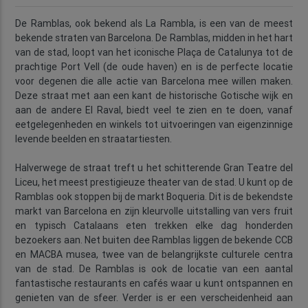
De Ramblas, ook bekend als La Rambla, is een van de meest
bekende straten van Barcelona. De Ramblas, midden in het hart
van de stad, loopt van het iconische Plaça de Catalunya tot de
prachtige Port Vell (de oude haven) en is de perfecte locatie
voor degenen die alle actie van Barcelona mee willen maken.
Deze straat met aan een kant de historische Gotische wijk en
aan de andere El Raval, biedt veel te zien en te doen, vanaf
eetgelegenheden en winkels tot uitvoeringen van eigenzinnige
levende beelden en straatartiesten.
Halverwege de straat treft u het schitterende Gran Teatre del
Liceu, het meest prestigieuze theater van de stad. U kunt op de
Ramblas ook stoppen bij de markt Boqueria. Dit is de bekendste
markt van Barcelona en zijn kleurvolle uitstalling van vers fruit
en typisch Catalaans eten trekken elke dag honderden
bezoekers aan. Net buiten dee Ramblas liggen de bekende CCB
en MACBA musea, twee van de belangrijkste culturele centra
van de stad. De Ramblas is ook de locatie van een aantal
fantastische restaurants en cafés waar u kunt ontspannen en
genieten van de sfeer. Verder is er een verscheidenheid aan