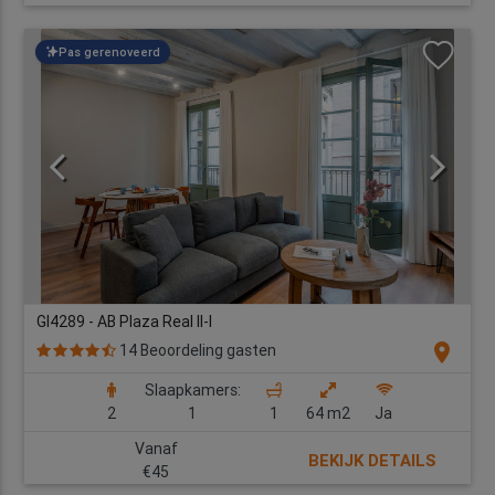
Pas gerenoveerd
GI4289 - AB Plaza Real II-I
location_on
14 Beoordeling gasten
Slaapkamers:
2
1
1
64 m2
Ja
Vanaf
BEKIJK DETAILS
€45