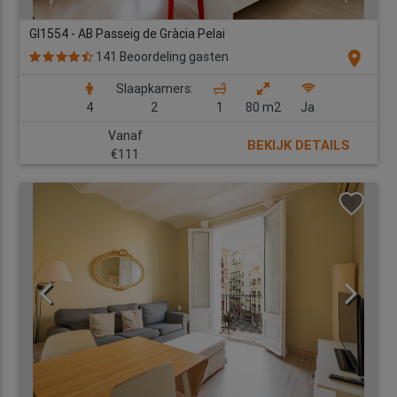
GI1554 - AB Passeig de Gràcia Pelai
location_on
141 Beoordeling gasten
Slaapkamers:
4
2
1
80 m2
Ja
Vanaf
BEKIJK DETAILS
€111