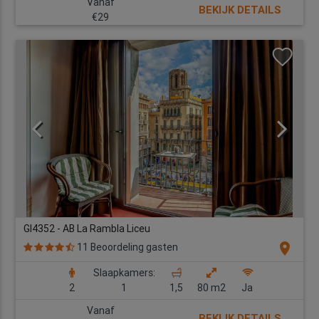
Vanaf
BEKIJK DETAILS
€29
GI4352 - AB La Rambla Liceu
location_on
11 Beoordeling gasten
Slaapkamers:
2
1
1,5
80 m2
Ja
Vanaf
BEKIJK DETAILS