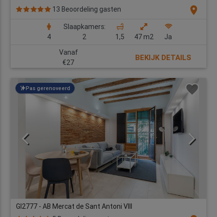
location_on
13 Beoordeling gasten
Slaapkamers:
4
2
1,5
47 m2
Ja
Vanaf
BEKIJK DETAILS
€27
Pas gerenoveerd
GI2777 - AB Mercat de Sant Antoni VIII