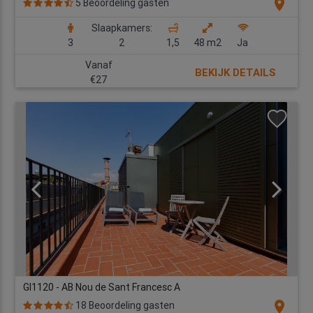
location_on
5 Beoordeling gasten
Slaapkamers:
3
2
1,5
48 m2
Ja
Vanaf
BEKIJK DETAILS
€27
GI1120 - AB Nou de Sant Francesc A
location_on
18 Beoordeling gasten