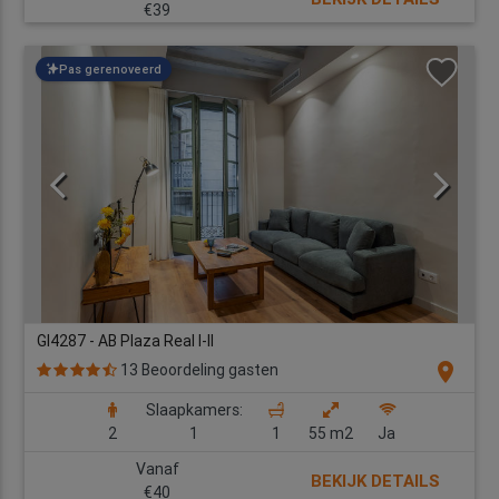
€39
Pas gerenoveerd
GI4287 - AB Plaza Real I-II
location_on
13 Beoordeling gasten
Slaapkamers:
2
1
1
55 m2
Ja
Vanaf
BEKIJK DETAILS
€40