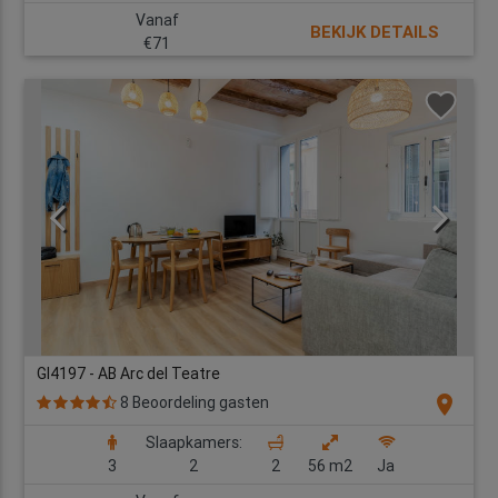
Vanaf
BEKIJK DETAILS
€71
GI4197 - AB Arc del Teatre
location_on
8 Beoordeling gasten
Slaapkamers:
3
2
2
56 m2
Ja