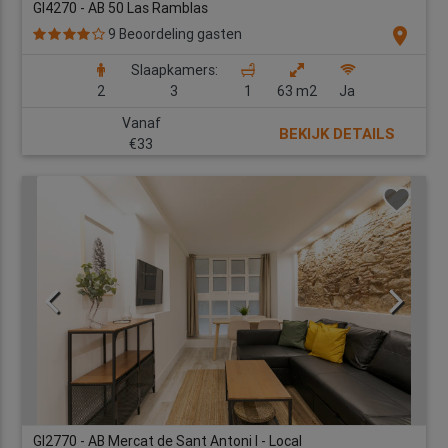
GI4270 - AB 50 Las Ramblas
location_on
9 Beoordeling gasten
Slaapkamers:
2
3
1
63 m2
Ja
Vanaf
BEKIJK DETAILS
€33
GI2770 - AB Mercat de Sant Antoni I - Local