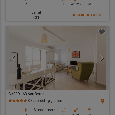
2
0
1
42 m2
Ja
Vanaf
BEKIJK DETAILS
€31
GI4009 - AB Nou Barris
location_on
8 Beoordeling gasten
Slaapkamers: