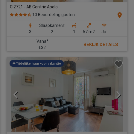
GI2721 - AB Centric Apolo
location_on
10 Beoordeling gasten
Slaapkamers:
3
2
1
57 m2
Ja
Vanaf
BEKIJK DETAILS
€32
Tijdelijke huur voor vakantie