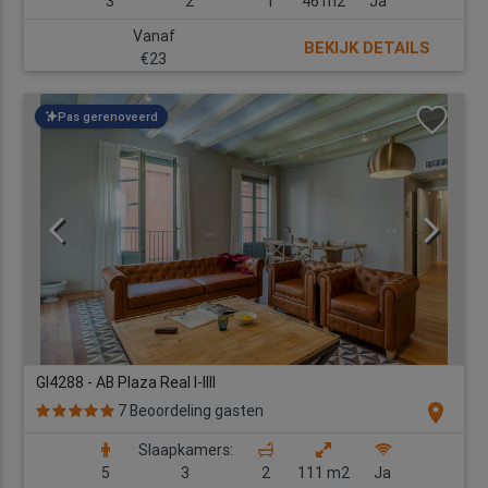
3
2
1
46 m2
Ja
Vanaf
BEKIJK DETAILS
€23
Pas gerenoveerd
GI4288 - AB Plaza Real I-IIII
location_on
7 Beoordeling gasten
Slaapkamers:
5
3
2
111 m2
Ja