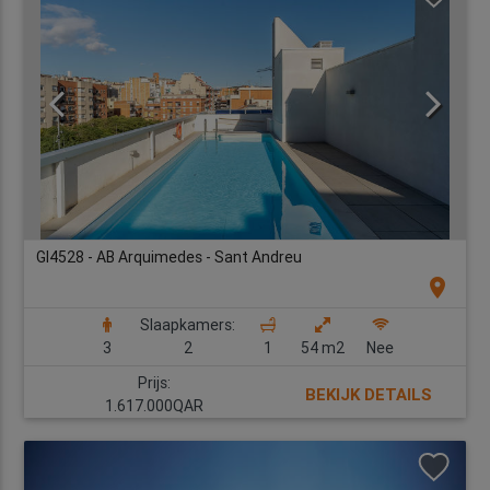
GI4528 - AB Arquimedes - Sant Andreu
location_on
Slaapkamers:
3
2
1
54 m2
Nee
Prijs:
BEKIJK DETAILS
1.617.000QAR