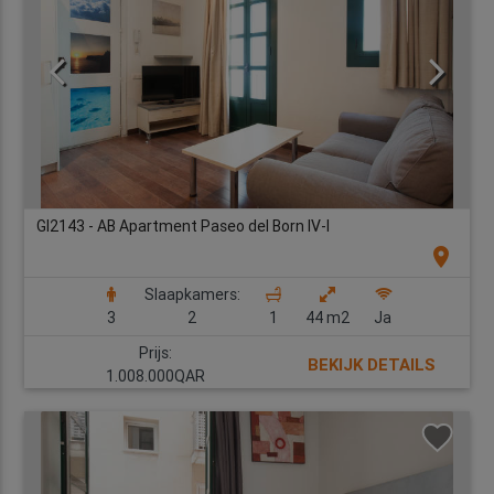
GI2143 - AB Apartment Paseo del Born IV-I
location_on
Slaapkamers:
3
2
1
44 m2
Ja
Prijs:
BEKIJK DETAILS
1.008.000QAR