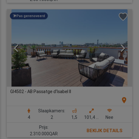
Pas gerenoveerd
GI4502 - AB Passatge d'Isabel II
location_on
Slaapkamers:
4
2
1,5
101,4 m2
Nee
Prijs:
BEKIJK DETAILS
2.310.000QAR