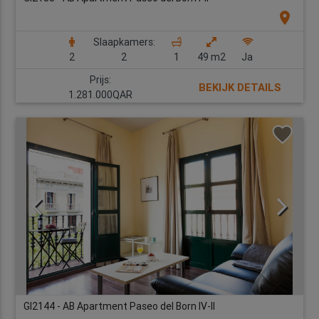
location_on
Slaapkamers:
2
2
1
49 m2
Ja
Prijs:
BEKIJK DETAILS
1.281.000QAR
GI2144 - AB Apartment Paseo del Born IV-II