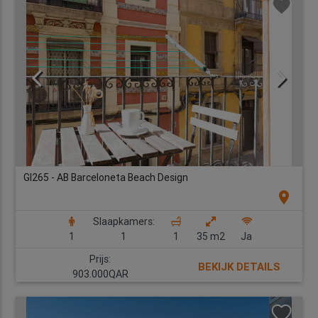
GI265 - AB Barceloneta Beach Design
location_on
Slaapkamers:
1
1
1
35 m2
Ja
Prijs:
BEKIJK DETAILS
903.000QAR