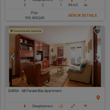
3
2
1
44 m2
Ja
Prijs:
BEKIJK DETAILS
995.400QAR
Toeristische licentie
GI4056 - AB Paralel Blai Apartment
location_on
Slaapkamers: