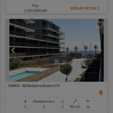
Prijs:
BEKIJK DETAILS
2.305.800QAR
GI4064 - AB Badalona Beach G19
location_on
Slaapkamers:
6
3
2
96 m2
Ja