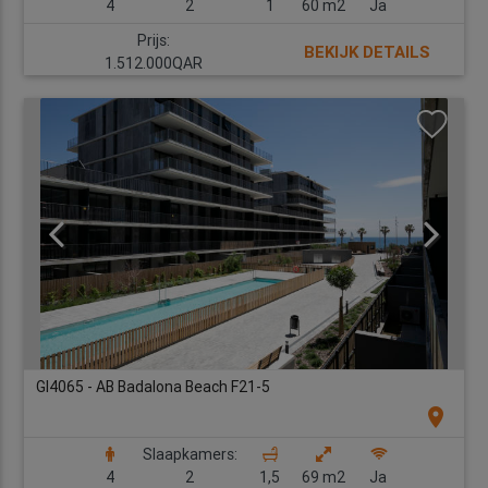
4
2
1
60 m2
Ja
Prijs:
BEKIJK DETAILS
1.512.000QAR
GI4065 - AB Badalona Beach F21-5
location_on
Slaapkamers:
4
2
1,5
69 m2
Ja