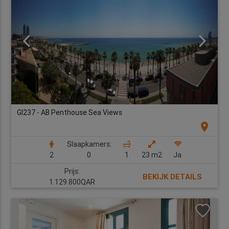
GI237 - AB Penthouse Sea Views
location_on
Slaapkamers:
2
0
1
23 m2
Ja
Prijs:
BEKIJK DETAILS
1.129.800QAR