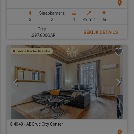
location_on
Slaapkamers:
3
2
1
49 m2
Ja
Prijs:
BEKIJK DETAILS
1.297.800QAR
Toeristische licentie
GI4048 - AB Bruc City Center
location_on