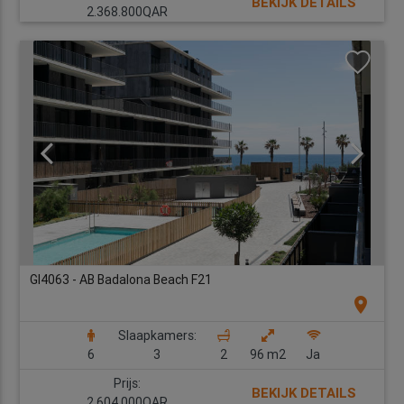
BEKIJK DETAILS
2.368.800QAR
GI4063 - AB Badalona Beach F21
location_on
Slaapkamers:
6
3
2
96 m2
Ja
Prijs:
BEKIJK DETAILS
2.604.000QAR