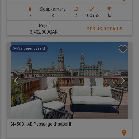
Slaapkamers:
7
3
2
100 m2
Ja
Prijs:
BEKIJK DETAILS
3.402.000QAR
Pas gerenoveerd
GI4503 - AB Passatge d'Isabel II
location_on