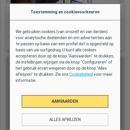
GI2140 - AB Apartment Paseo del Born II-II
Toestemming en cookievoorkeuren
location_on
Slaapkamers:
We gebruiken cookies (van onszelf en van derden)
2
2
1
49 m2
Ja
voor analytische doeleinden en om advertenties aan
Prijs:
te passen op basis van een profiel dat is opgesteld op
BEKIJK DETAILS
1.407.000QAR
basis van uw surfgedrag. U kunt alle cookies
accepteren door op de knop "Aanvaarden" te drukken,
de instellingen wijzigen via de knop "Configureren" of
het gebruik ervan weigeren door op de knop "Alles
afwijzen" te drukken. Zie ons
Cookiebeleid
voor meer
informatie.
AANVAARDEN
ALLES AFWIJZEN