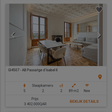
GI4507 - AB Passatge d´Isabel II
location_on
Slaapkamers:
5
2
2
89 m2
Nee
Prijs:
BEKIJK DETAILS
3.402.000QAR