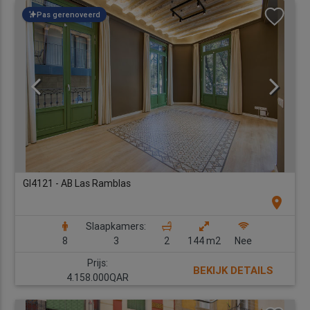
Pas gerenoveerd
GI4121 - AB Las Ramblas
location_on
Slaapkamers:
8
3
2
144 m2
Nee
Prijs:
BEKIJK DETAILS
4.158.000QAR