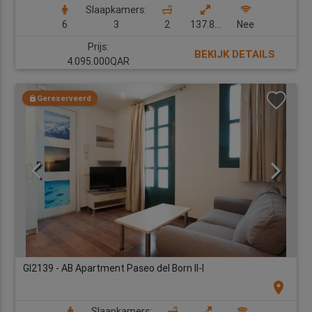
Slaapkamers:
6
3
2
137.80 m2
Nee
Prijs:
BEKIJK DETAILS
4.095.000QAR
Gereserveerd
GI2139 - AB Apartment Paseo del Born II-I
location_on
Slaapkamers: