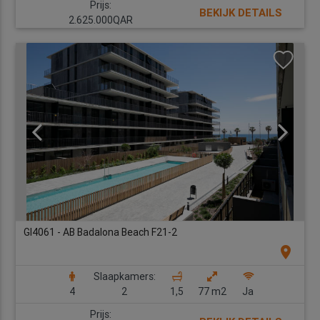
Prijs:
BEKIJK DETAILS
2.625.000QAR
GI4061 - AB Badalona Beach F21-2
location_on
Slaapkamers:
4
2
1,5
77 m2
Ja
Prijs: