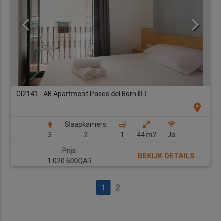
GI2141 - AB Apartment Paseo del Born III-I
location_on
Slaapkamers:
3
2
1
44 m2
Ja
Prijs:
BEKIJK DETAILS
1.020.600QAR
1
2