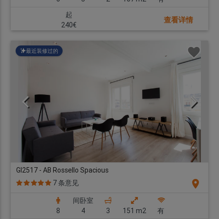
起
查看详情
240€
最近装修过的
GI2517 - AB Rossello Spacious
location_on
7 条意见
间卧室
8
4
3
151 m2
有