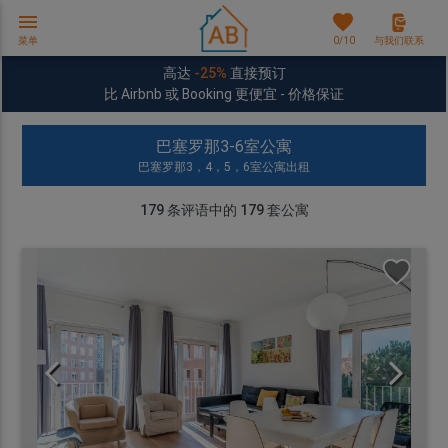
menu
favorites
菜单
0
/10
与我们联系
高达
-25%
直接预订
比 Airbnb 或 Booking 更便宜 - 价格保证
巴塞罗那3-6室公寓
巴塞罗那3，4，5，6室公寓出租
179
条评语中的
179
套公寓