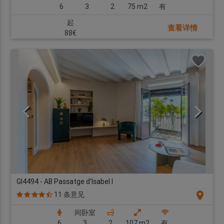
6
3
2
75 m2
有
起
查看详情
88€
GI4494 - AB Passatge d'Isabel I
location_on
11 条意见
间卧室
6
3
2
107 m2
有