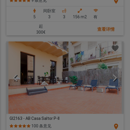
location_on
9 条意见
间卧室
5
3
3
156 m2
有
起
查看详情
300€
GI2163 - AB Casa Saltor P-II
location_on
100 条意见