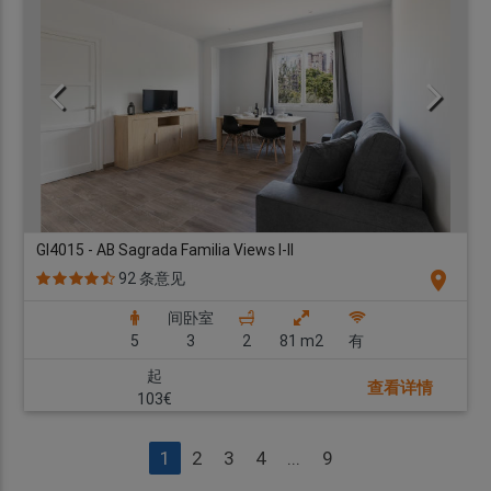
GI4015 - AB Sagrada Familia Views I-II
location_on
92 条意见
间卧室
5
3
2
81 m2
有
起
查看详情
103€
1
2
3
4
...
9