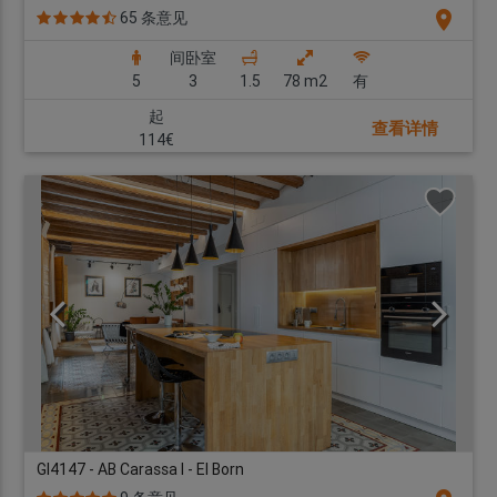
location_on
65 条意见
间卧室
5
3
1.5
78 m2
有
起
查看详情
114€
GI4147 - AB Carassa I - El Born