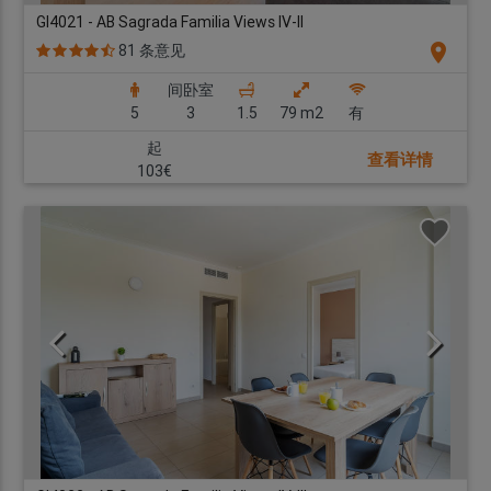
GI4021 - AB Sagrada Familia Views IV-II
location_on
81 条意见
间卧室
5
3
1.5
79 m2
有
起
查看详情
103€