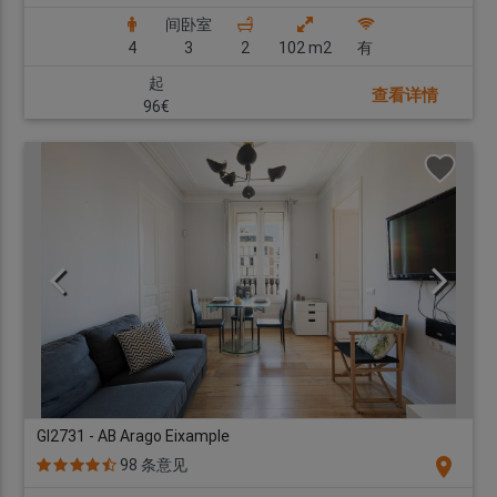
间卧室
4
3
2
102 m2
有
起
查看详情
96€
GI2731 - AB Arago Eixample
location_on
98 条意见