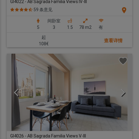
GI4022 - AB Sagrada Familia Views IV-III
location_on
59 条意见
间卧室
5
3
1.5
78 m2
有
起
查看详情
108€
GI4026 - AB Sagrada Familia Views V-III