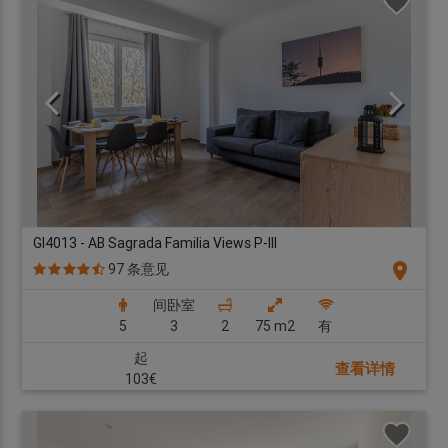
GI4013 - AB Sagrada Familia Views P-III
location_on
97 条意见
间卧室
5
3
2
75 m2
有
起
查看详情
103€