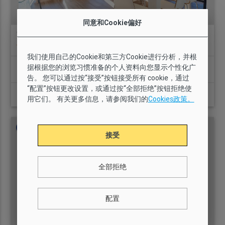
同意和Cookie偏好
GI1255 - AB Olympic Village Beach
location_on
101 条意见
我们使用自己的Cookie和第三方Cookie进行分析，并根
间卧室
据根据您的浏览习惯准备的个人资料向您显示个性化广
6
3
2
97 m2
有
告。 您可以通过按“接受”按钮接受所有 cookie，通过
“配置”按钮更改设置，或通过按“全部拒绝”按钮拒绝使
起
查看详情
用它们。 有关更多信息，请参阅我们的
Cookies政策。
110€
最近装修过的
接受
全部拒绝
配置