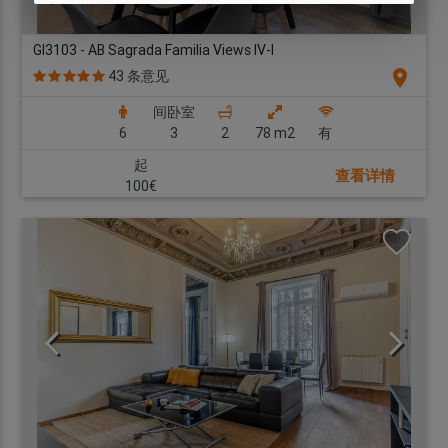
GI3103 - AB Sagrada Familia Views IV-I
location_on
43 条意见
间卧室
6
3
2
78 m2
有
起
查看详情
100€