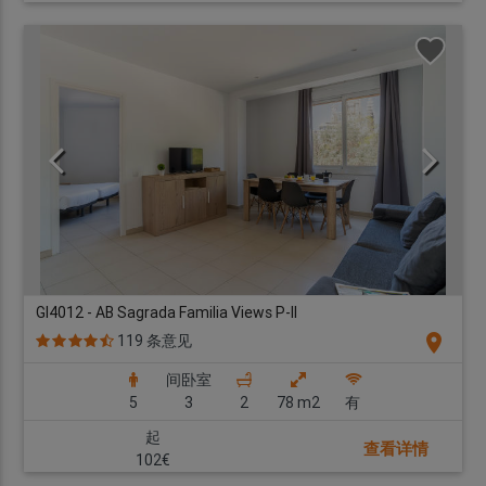
GI4012 - AB Sagrada Familia Views P-II
location_on
119 条意见
间卧室
5
3
2
78 m2
有
起
查看详情
102€