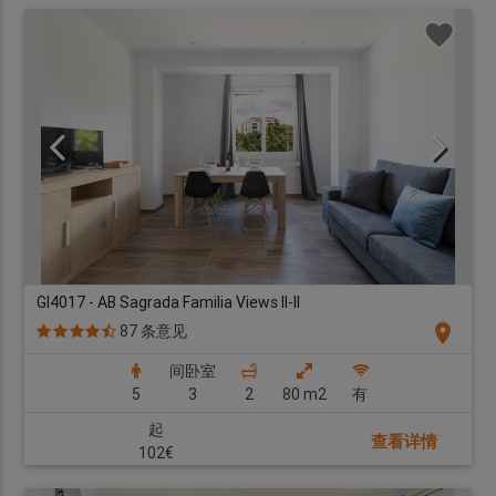
GI4017 - AB Sagrada Familia Views II-II
location_on
87 条意见
间卧室
5
3
2
80 m2
有
起
查看详情
102€