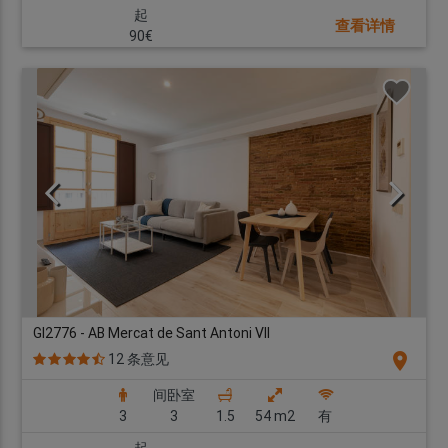
起
查看详情
90€
GI2776 - AB Mercat de Sant Antoni VII
location_on
12 条意见
间卧室
3
3
1.5
54 m2
有