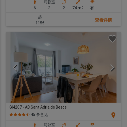
间卧室
6
3
2
74 m2
有
起
查看详情
115€
GI4207 - AB Sant Adria de Besos
location_on
45 条意见
间卧室