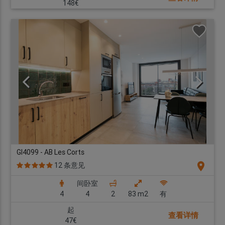
148€
GI4099 - AB Les Corts
location_on
12 条意见
间卧室
4
4
2
83 m2
有
起
查看详情
47€