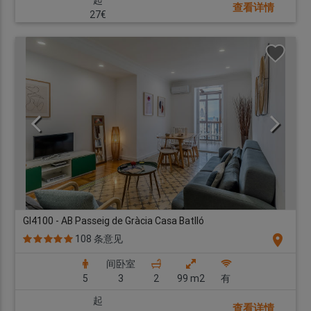
起
查看详情
27€
GI4100 - AB Passeig de Gràcia Casa Batlló
location_on
108 条意见
间卧室
5
3
2
99 m2
有
起
查看详情