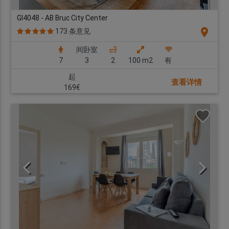
GI4048 - AB Bruc City Center
location_on
173 条意见
间卧室
7
3
2
100 m2
有
起
查看详情
169€