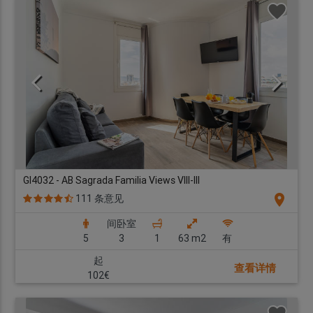
GI4032 - AB Sagrada Familia Views VIII-III
location_on
111 条意见
间卧室
5
3
1
63 m2
有
起
查看详情
102€