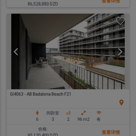
查看详情
86,528,880 DZD
GI4063 - AB Badalona Beach F21
location_on
间卧室
6
3
2
96 m2
有
价格:
查看详情
95,120,400 DZD