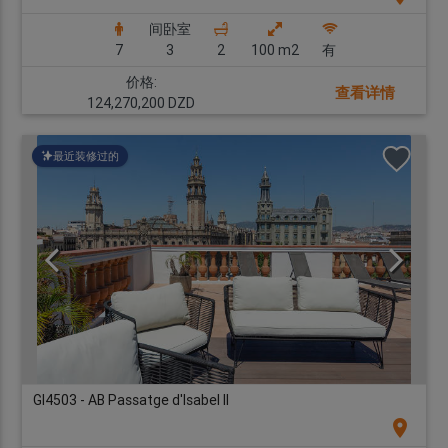
间卧室
7
3
2
100 m2
有
价格:
查看详情
124,270,200 DZD
最近装修过的
GI4503 - AB Passatge d'Isabel II
location_on