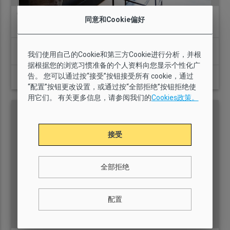
GI2140 - AB Apartment Paseo del Born II-II
同意和Cookie偏好
location_on
间卧室
我们使用自己的Cookie和第三方Cookie进行分析，并根
2
2
1
49 m2
有
据根据您的浏览习惯准备的个人资料向您显示个性化广
价格:
告。 您可以通过按“接受”按钮接受所有 cookie，通过
查看详情
51,395,700 DZD
“配置”按钮更改设置，或通过按“全部拒绝”按钮拒绝使
用它们。 有关更多信息，请参阅我们的
Cookies政策。
接受
全部拒绝
配置