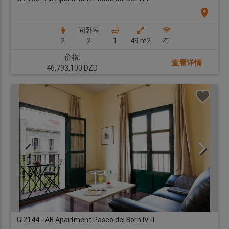
location_on
间卧室
2
2
1
49 m2
有
价格:
查看详情
46,793,100 DZD
GI2144 - AB Apartment Paseo del Born IV-II