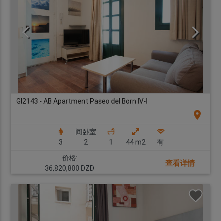
GI2143 - AB Apartment Paseo del Born IV-I
location_on
间卧室
3
2
1
44 m2
有
价格:
查看详情
36,820,800 DZD