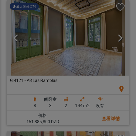
最近装修过的
GI4121 - AB Las Ramblas
location_on
间卧室
8
3
2
144 m2
没有
价格:
查看详情
151,885,800 DZD