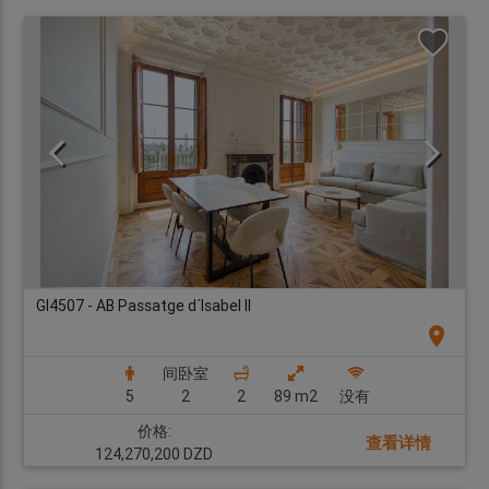
GI4507 - AB Passatge d´Isabel II
location_on
间卧室
5
2
2
89 m2
没有
价格:
查看详情
124,270,200 DZD