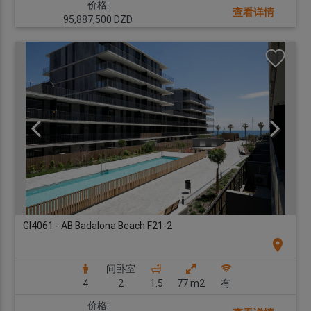
价格:
查看详情
95,887,500 DZD
GI4061 - AB Badalona Beach F21-2
location_on
间卧室
4
2
1.5
77 m2
有
价格: