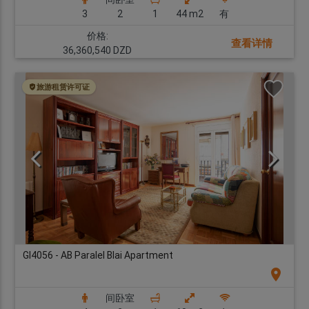
3
2
1
44 m2
有
价格:
查看详情
36,360,540 DZD
旅游租赁许可证
GI4056 - AB Paralel Blai Apartment
location_on
间卧室