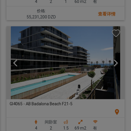
4
2
1
60 m2
有
价格:
查看详情
55,231,200 DZD
GI4065 - AB Badalona Beach F21-5
location_on
间卧室
4
2
1.5
69 m2
有