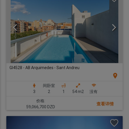
GI4528 - AB Arquimedes - Sant Andreu
location_on
间卧室
3
2
1
54 m2
没有
价格:
查看详情
59,066,700 DZD