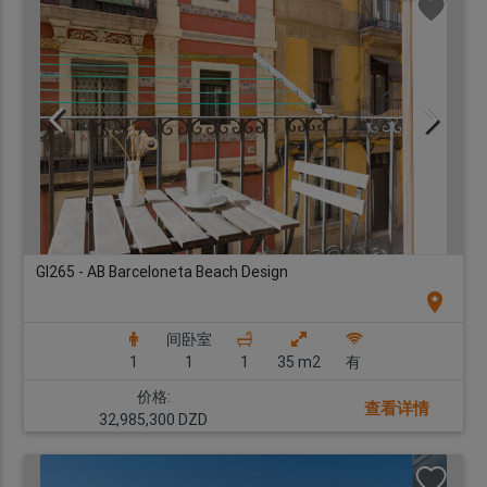
GI265 - AB Barceloneta Beach Design
location_on
间卧室
1
1
1
35 m2
有
价格:
查看详情
32,985,300 DZD