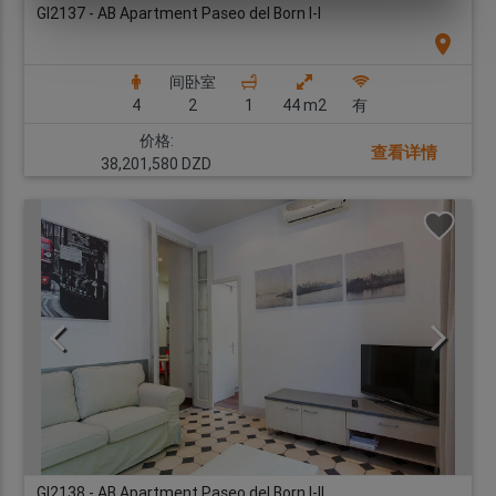
GI2137 - AB Apartment Paseo del Born I-I
location_on
间卧室
4
2
1
44 m2
有
价格:
查看详情
38,201,580 DZD
GI2138 - AB Apartment Paseo del Born I-II