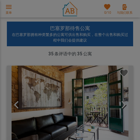
menu
favorites
菜单
0
/10
与我们联系
巴塞罗那待售公寓
在巴塞罗那拥有种类繁多的公寓可供出售和购买，在整个出售和购买过
程中我们会提供建议
35
条评语中的
35
公寓