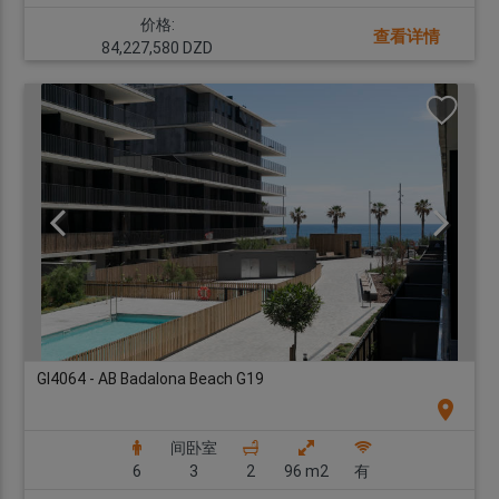
价格:
查看详情
84,227,580 DZD
GI4064 - AB Badalona Beach G19
location_on
间卧室
6
3
2
96 m2
有