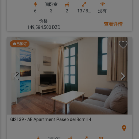
间卧室
6
3
2
137.80 m2
没有
价格:
查看详情
149,584,500 DZD
已预订
GI2139 - AB Apartment Paseo del Born II-I
location_on
间卧室