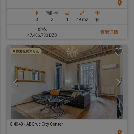
location_on
间卧室
3
2
1
49 m2
有
价格:
查看详情
47,406,780 DZD
旅游租赁许可证
GI4048 - AB Bruc City Center
location_on