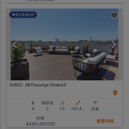
最近装修过的
GI4502 - AB Passatge d'Isabel II
location_on
间卧室
4
2
1.5
101,4 m2
没有
价格:
查看详情
84,381,000 DZD