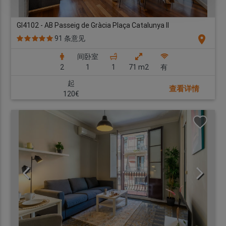
GI4102 - AB Passeig de Gràcia Plaça Catalunya II
location_on
91 条意见
间卧室
2
1
1
71 m2
有
起
查看详情
120€