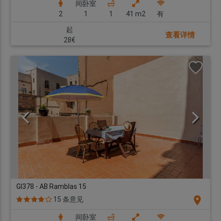
间卧室
2
1
1
41 m2
有
起
查看详情
28€
GI378 - AB Ramblas 15
location_on
15 条意见
间卧室