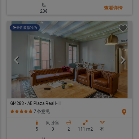
起
查看详情
23€
最近装修过的
GI4288 - AB Plaza Real I-IIII
location_on
7 条意见
间卧室
5
3
2
111 m2
有