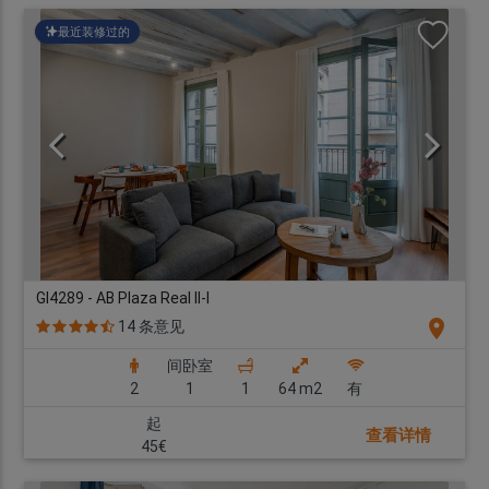
最近装修过的
GI4289 - AB Plaza Real II-I
location_on
14 条意见
间卧室
2
1
1
64 m2
有
起
查看详情
45€