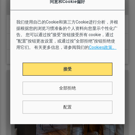
同意和Cookie偏好
GI2776 - AB Mercat de Sant Antoni VII
我们使用自己的Cookie和第三方Cookie进行分析，并根
location_on
12 条意见
据根据您的浏览习惯准备的个人资料向您显示个性化广
告。 您可以通过按“接受”按钮接受所有 cookie，通过
间卧室
“配置”按钮更改设置，或通过按“全部拒绝”按钮拒绝使
3
3
1.5
54 m2
有
用它们。 有关更多信息，请参阅我们的
Cookies政策。
起
查看详情
27€
接受
全部拒绝
配置