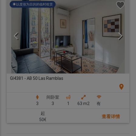
以度假为目的的临时租赁
GI4381 - AB 50 Las Ramblas
location_on
间卧室
3
3
1
63 m2
有
起
查看详情
50€