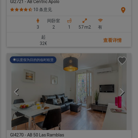
GI2721 - AB Centric Apolo
location_on
10 条意见
间卧室
3
2
1
57 m2
有
起
查看详情
32€
以度假为目的的临时租赁
GI4270 - AB 50 Las Ramblas