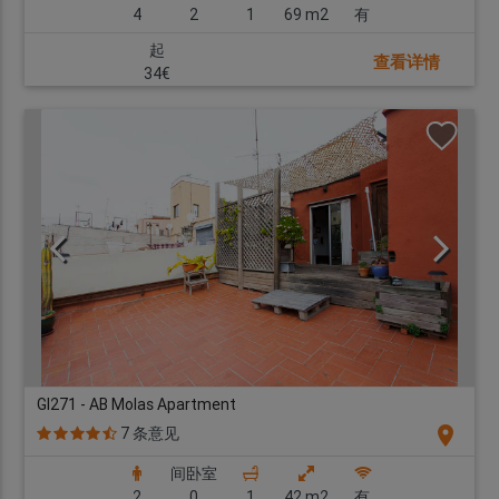
4
2
1
69 m2
有
起
查看详情
34€
GI271 - AB Molas Apartment
location_on
7 条意见
间卧室
2
0
1
42 m2
有