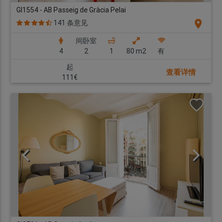
GI1554 - AB Passeig de Gràcia Pelai
location_on
141 条意见
间卧室
4
2
1
80 m2
有
起
查看详情
111€