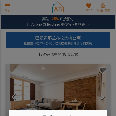
menu
favorites
菜单
0
/10
与我们联系
高达
-25%
直接预订
比 Airbnb 或 Booking 更便宜 - 价格保证
巴塞罗那兰布拉大街公寓
租住兰布拉大街公寓，欣赏巴塞罗那最著名的大街
18
条评语中的
18
套公寓