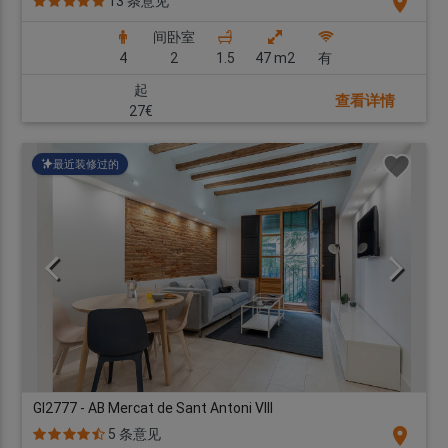
location_on
13 条意见
间卧室
4
2
1.5
47 m2
有
起
查看详情
27€
最近装修过的
GI2777 - AB Mercat de Sant Antoni VIII
location_on
5 条意见