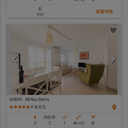
起
查看详情
31€
GI4009 - AB Nou Barris
location_on
8 条意见
间卧室
3
2
1
46 m2
有