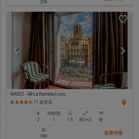
29€
GI4352 - AB La Rambla Liceu
location_on
11 条意见
间卧室
2
1
1.5
80 m2
有
起
查看详情
39€