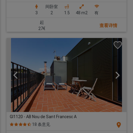
间卧室
3
2
1.5
48 m2
有
起
查看详情
27€
GI1120 - AB Nou de Sant Francesc A
location_on
18 条意见