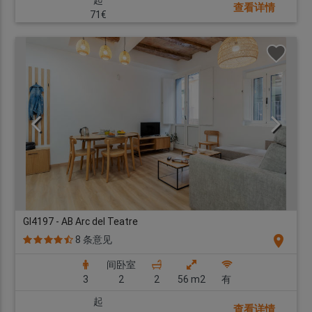
起
查看详情
71€
GI4197 - AB Arc del Teatre
location_on
8 条意见
间卧室
3
2
2
56 m2
有
起
查看详情