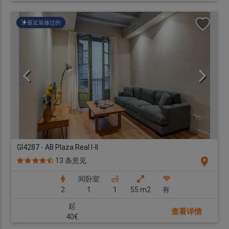
最近装修过的
GI4287 - AB Plaza Real I-II
location_on
13 条意见
间卧室
2
1
1
55 m2
有
起
查看详情
40€