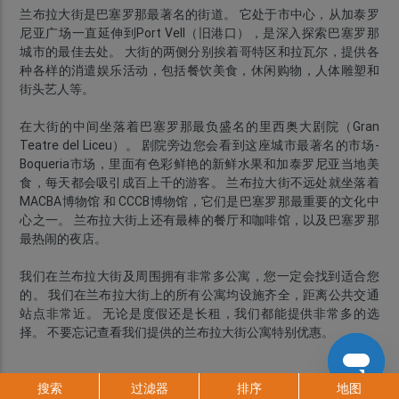
兰布拉大街是巴塞罗那最著名的街道。 它处于市中心，从加泰罗
尼亚广场一直延伸到Port Vell（旧港口），是深入探索巴塞罗那
城市的最佳去处。 大街的两侧分别挨着哥特区和拉瓦尔，提供各
种各样的消遣娱乐活动，包括餐饮美食，休闲购物，人体雕塑和
街头艺人等。
在大街的中间坐落着巴塞罗那最负盛名的里西奥大剧院（Gran
Teatre del Liceu）。 剧院旁边您会看到这座城市最著名的市场-
Boqueria市场，里面有色彩鲜艳的新鲜水果和加泰罗尼亚当地美
食，每天都会吸引成百上千的游客。 兰布拉大街不远处就坐落着
MACBA博物馆 和 CCCB博物馆，它们是巴塞罗那最重要的文化中
心之一。 兰布拉大街上还有最棒的餐厅和咖啡馆，以及巴塞罗那
最热闹的夜店。
我们在兰布拉大街及周围拥有非常多公寓，您一定会找到适合您
的。 我们在兰布拉大街上的所有公寓均设施齐全，距离公共交通
站点非常近。 无论是度假还是长租，我们都能提供非常多的选
择。 不要忘记查看我们提供的兰布拉大街公寓特别优惠。
搜索
过滤器
排序
地图