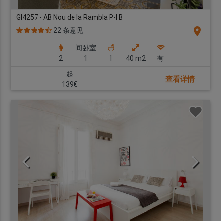
GI4257 - AB Nou de la Rambla P-I B
location_on
22 条意见
间卧室
2
1
1
40 m2
有
起
查看详情
139€