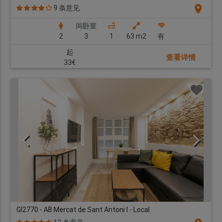
location_on
9 条意见
间卧室
2
3
1
63 m2
有
起
查看详情
33€
GI2770 - AB Mercat de Sant Antoni I - Local