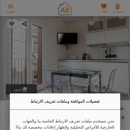
menu
favorites
اتصل بنا
0
10/
القائمة
photo_library
صور
تفضيلات الموافقة وملفات تعريف الارتباط
شقة حديثة من غرفتي نوم بجوار الشاطئ
10 الأراء
خريطة
نحن نستخدم ملفات تعريف الارتباط الخاصة بنا والجهات
الخارجية للأغراض التحليلية ولإظهار إعلانات مخصصة لك بناءً
النوع
واي فاي
سعة
غرف