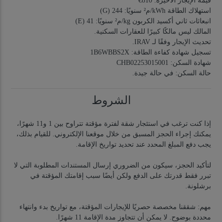
قيمة الإيجار الأخيرة: 810€
استهلاك الطاقة kWh/م² سنويًا: 244 (G)
انبعاثات ثاني أكسيد الكربون kg/م² سنويًا: 41 (E)
المالك ليس مالكًا كبيرًا للعقارات السكنية.
تحديث الإيجار وفقًا لـ IRAV.
تسجيل شهادة كفاءة الطاقة: 1B6WBBS2X
شهادة السكن: CHB02253015001
حالة السكن: في حالة جيدة.
الشروط
إذا كنت ترغب في استئجار شقة لفترة مؤقتة تتراوح بين 1 و11 شهرًا،
يمكنك إجراء الحجز المسبق من خلال موقعنا الإلكتروني. للقيام بذلك،
يجب دفع المبلغ المحدد عند تحديد تواريخ الإقامة.
لتأكيد الحجز، سيكون من الضروري إرسال المستندات المطلوبة التي لا
تبرر فقط قدرتك على الدفع ولكن أيضًا سبب إقامتك المؤقتة في
برشلونة.
مهم: شققنا مخصصة حصريًا للإيجارات المؤقتة، مع تواريخ بدء وانتهاء
محددة بوضوح. لا يمكن أن تتجاوز مدة الإقامة 11 شهرًا.