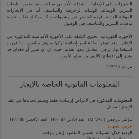
التجهيزات:
في
الإيجارات المؤقتة لأغراض سياحية
يتم تضمين
بياضات
السرير، الوسائد، الوسائد الزخرفية والمناشف
. أما في
الإيجارات
المؤقتة العادية
، فهذه العناصر
غير مشمولة
، ولكن يمكنك طلب خدمة
بياضات السرير والمناشف قبل الوصول.
الأجهزة الكهربائية:
تحتوي الشقة على
الأجهزة الأساسية
المذكورة في
الإعلان. وقد تتوفر أيضًا عناصر إضافية تركها ضيوف سابقون. إذا قررت
استخدامها، يرجى التعامل معها بعناية، حيث إن
أي ضرر أو فقدان قد
يؤدي إلى اقتطاع تكاليف من مبلغ التأمين
.
مرجع: GI2250
المعلومات القانونية الخاصة بالإيجار
المعلومات المذكورة هي لأغراض إرشادية فقط وسيتم تحديدها في عقد
الإيجار المقابل.
مؤشر مرجعي (MIVAU): الحد الأدنى 655.67€ | الحد الأقصى 835.05€ -
عرض الشهادة
الوضع خلال السنوات الخمس الماضية: إيجار مؤقت.