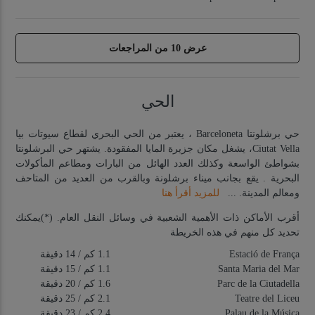
عرض 10 من المراجعات
الحي
حي برشلونتا
Barceloneta ، يعتبر من الحي البحري لقطاع سيوتات بيا
Ciutat Vella، يشغل مكان جزيرة المايا المفقودة. يشتهر حي البرشلونتا
بشواطئ الواسعة
وكذلك العدد الهائل من البارات و
مطاعم المأكولات
البحرية
. يقع بجانب ميناء برشلونة وبالقرب من العديد من المتاحف
ومعالم المدينة.
...
للمزيد أقرأ هنا
أقرب الأماكن ذات الأهمية الشعبية في وسائل النقل العام. (*)يمكنك
تحديد كل منهم في هذه الخريطة
Estació de França
1.1 كم
/ 14 دقيقة
Santa Maria del Mar
1.1 كم
/ 15 دقيقة
Parc de la Ciutadella
1.6 كم
/ 20 دقيقة
Teatre del Liceu
2.1 كم
/ 25 دقيقة
Palau de la Música
2.4 كم
/ 23 دقيقة