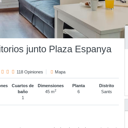
torios junto Plaza Espanya
118 Opiniones
Mapa
ones
Cuartos de
Dimensiones
Planta
Distrito
2
baño
45 m
6
Sants
1