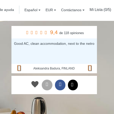
Mi Lista (
0
/5)
de ayuda
Español
EUR
Contáctanos
9,4
de 118 opiniones
Previous
Next
Good AC, clean accommodation, next to the netro
Aleksandra Badura, FINLAND