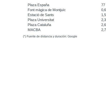
Plaza España
77
Font màgica de Montjuïc
0,
Estació de Sants
1,
Plaza Universitat
2,
Plaza Cataluña
2,
MACBA
2,
(*) Fuente de distancia y duración: Google