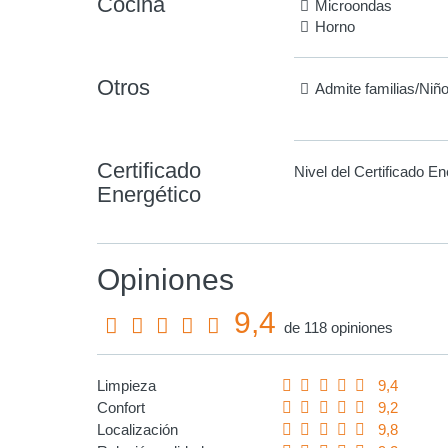
Cocina
Microondas
Horno
Otros
Admite familias/Niñ
Certificado
Nivel del Certificado En
Energético
Opiniones
9,4
de 118 opiniones
Limpieza
9,4
Confort
9,2
Localización
9,8