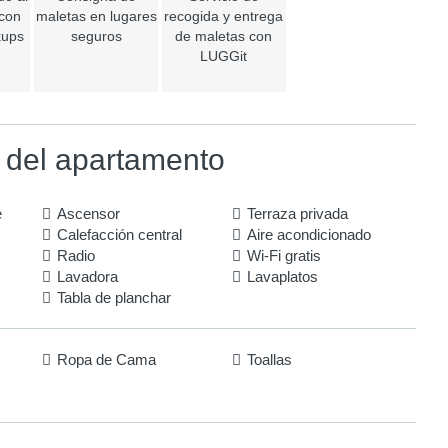
 con
maletas en lugares
recogida y entrega
kups
seguros
de maletas con
LUGGit
 del apartamento
e
Ascensor
Terraza privada
Calefacción central
Aire acondicionado
Radio
Wi-Fi gratis
Lavadora
Lavaplatos
Tabla de planchar
Ropa de Cama
Toallas