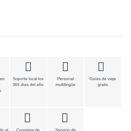
 en
Soporte local los
Personal
Guías de viaje
y
365 días del año
multilingüe
gratis
s
do al
Consigna de
Servicio de