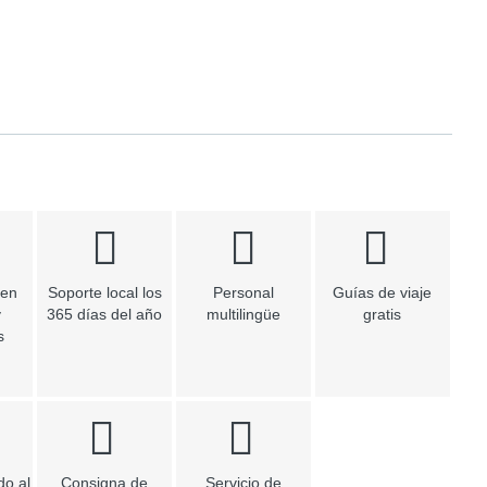
 en
Soporte local los
Personal
Guías de viaje
y
365 días del año
multilingüe
gratis
s
do al
Consigna de
Servicio de