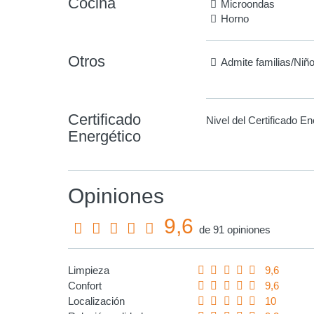
Cocina
Microondas
Horno
Otros
Admite familias/Niñ
Certificado
Nivel del Certificado En
Energético
Opiniones
9,6
de 91 opiniones
Limpieza
9,6
Confort
9,6
Localización
10