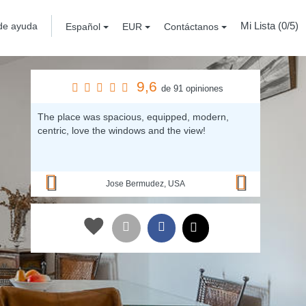
Mi Lista (
0
/5)
de ayuda
Español
EUR
Contáctanos
9,6
de 91 opiniones
Previous
Next
The place was spacious, equipped, modern,
centric, love the windows and the view!
Jose Bermudez, USA