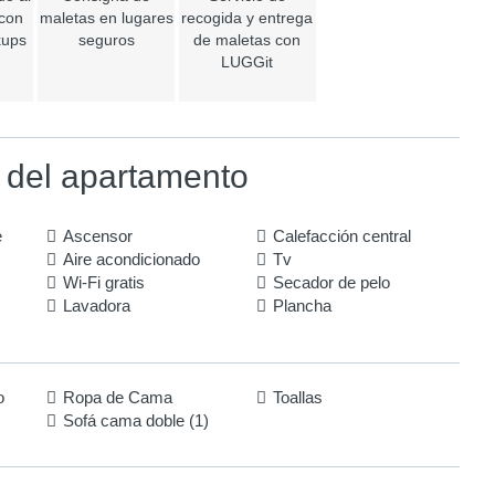
 con
maletas en lugares
recogida y entrega
kups
seguros
de maletas con
LUGGit
 del apartamento
e
Ascensor
Calefacción central
Aire acondicionado
Tv
Wi-Fi gratis
Secador de pelo
Lavadora
Plancha
o
Ropa de Cama
Toallas
Sofá cama doble (1)