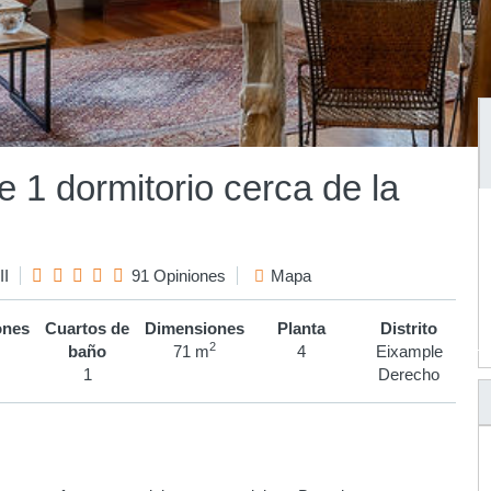
 1 dormitorio cerca de la
II
91 Opiniones
Mapa
ones
Cuartos de
Dimensiones
Planta
Distrito
2
baño
71 m
4
Eixample
1
Derecho