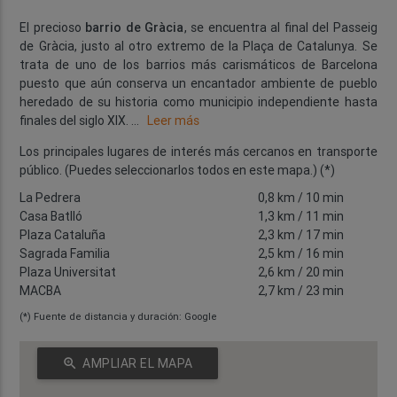
El precioso
barrio de Gràcia
, se encuentra al final del Passeig
de Gràcia, justo al otro extremo de la Plaça de Catalunya. Se
trata de uno de los barrios más carismáticos de Barcelona
puesto que aún conserva un encantador ambiente de pueblo
heredado de su historia como municipio independiente hasta
finales del siglo XIX.
...
Leer más
Los principales lugares de interés más cercanos en transporte
público. (Puedes seleccionarlos todos en este mapa.) (*)
La Pedrera
0,8 km
/ 10 min
Casa Batlló
1,3 km
/ 11 min
Plaza Cataluña
2,3 km
/ 17 min
Sagrada Familia
2,5 km
/ 16 min
Plaza Universitat
2,6 km
/ 20 min
MACBA
2,7 km
/ 23 min
(*) Fuente de distancia y duración: Google
zoom_in
AMPLIAR EL MAPA