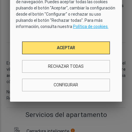
de navegación. Puedes aceptar todas las cookies
Categoría
Wi-Fi
Capacidad
Habitaciones
pulsando el botón "Aceptar", cambiar la configuración
Confort
Sí
4
2
desde el botón "Configurar" o rechazar su uso
pulsando el botón "Rechazar todas". Para más
Cuartos de
Dimensiones
Planta
Distrito
2
información, consulta nuestra
Política de cookies.
baño
57 m
3
Gracia
2
ACEPTAR
Descripción
Este
encantador apartamento de 2 habitaciones
en el
RECHAZAR TODAS
vibrante
barrio de Gràcia
, cuenta con
WiFi
y
aire
acondicionado
, lo que te permitirá disfrutar de una estancia
cómoda en cualquier época del año.
...
Leer más
CONFIGURAR
Número de licencia: HUTB-004848
Referencia: GI4304
Servicios del apartamento
Cerradura inteligente
info