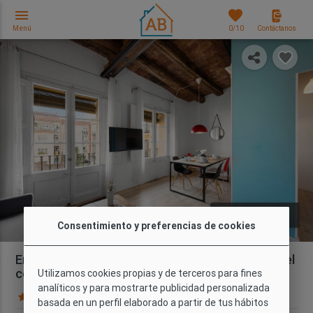
menu
favorites
Menú
0
/10
Contáctanos
photo_library
FOTOS
Consentimiento y preferencias de cookies
Encantador Apartamento de 2 Dormitorios en el
corazón de Gràcia
Utilizamos cookies propias y de terceros para fines
analíticos y para mostrarte publicidad personalizada
73 Opiniones
Mapa
basada en un perfil elaborado a partir de tus hábitos