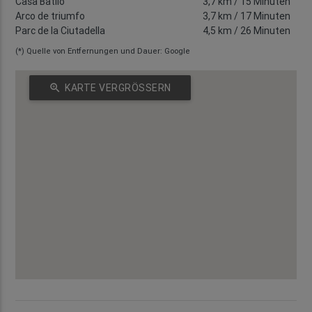
Casa Batlló
3,7 km
/ 15 Minuten
Arco de triumfo
3,7 km
/ 17 Minuten
Parc de la Ciutadella
4,5 km
/ 26 Minuten
(*) Quelle von Entfernungen und Dauer: Google
zoom_in
KARTE VERGRÖSSERN