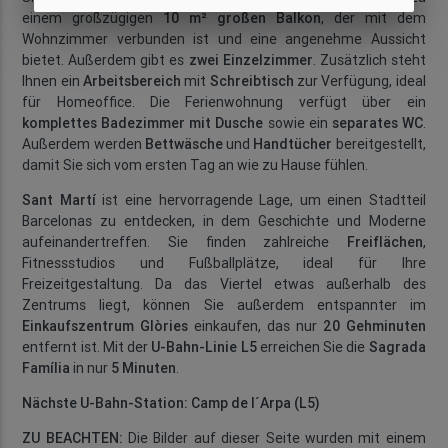
einem großzügigen
10 m² großen Balkon
, der mit dem
Wohnzimmer verbunden ist und eine angenehme Aussicht
bietet. Außerdem gibt es
zwei Einzelzimmer
. Zusätzlich steht
Ihnen ein
Arbeitsbereich
mit
Schreibtisch
zur Verfügung, ideal
für Homeoffice. Die Ferienwohnung verfügt über ein
komplettes Badezimmer mit Dusche
sowie ein
separates WC
.
Außerdem werden
Bettwäsche
und
Handtücher
bereitgestellt,
damit Sie sich vom ersten Tag an wie zu Hause fühlen.
Sant Martí
ist eine hervorragende Lage, um einen Stadtteil
Barcelonas zu entdecken, in dem Geschichte und Moderne
aufeinandertreffen. Sie finden zahlreiche
Freiflächen
,
Fitnessstudios und Fußballplätze, ideal für Ihre
Freizeitgestaltung. Da das Viertel etwas außerhalb des
Zentrums liegt, können Sie außerdem entspannter im
Einkaufszentrum Glòries
einkaufen, das nur
20 Gehminuten
entfernt ist. Mit der
U-Bahn-Linie L5
erreichen Sie die
Sagrada
Família
in nur
5 Minuten
.
Nächste U-Bahn-Station:
Camp de l´Arpa (L5)
ZU BEACHTEN:
Die Bilder auf dieser Seite wurden mit einem