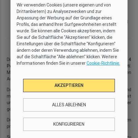
Wir verwenden Cookies (unsere eigenen und von
Kategorie
Wi-Fi
Kapazität
Zimmer
Drittanbietern) zu Analysezwecken und zur
Komfort
Ja
4
3
Anpassung der Werbung auf der Grundlage eines
Bäder
Größe
Stockwerk
Stadtviertel
Profils, das anhand Ihrer Surfgewohnheiten erstellt
2
1,5
76 m
2
Sant Martí
wurde. Sie können alle Cookies akzeptieren, indem
Sie auf die Schaltfläche "Akzeptieren" klicken, die
Einstellungen über die Schaltfläche "Konfigurieren"
Beschreibung
ändern oder deren Verwendung ablehnen, indem Sie
auf die Schaltfläche "Alle ablehnen" klicken. Weitere
Diese Ferienwohnung mit
drei Schlafzimmern
und Platz für
4
Informationen finden Sie in unserer
Cookie-Richtlinie.
Personen
befindet sich im kosmopolitischen Viertel
Sant Martí
.
Mit
WLAN
haben Sie alles, was Sie für einen komfortablen
Aufenthalt benötigen.
AKZEPTIEREN
Das
offene Wohn- und Esszimmer
bietet eine elegante und
moderne Atmosphäre. Die weißen Wände sorgen für Helligkeit
und schaffen einen gemütlichen Raum zum Entspannen oder
ALLES ABLEHNEN
gemeinsamen Essen.
Die Ferienwohnung verfügt über eine
Küche
, die für einen
KONFIGURIEREN
praktischen und funktionalen Aufenthalt gestaltet ist.
Sie verfügt über ein
Doppelschlafzimmer
mit Zugang zu