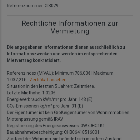
Referenznummer: GI3029
Rechtliche Informationen zur
Vermietung
Die angegebenen Informationen dienen ausschließlich zu
Informationszwecken und werden im entsprechenden
Mietvertrag konkretisiert.
Referenzindex (MIVAU): Minimum 786,03€ | Maximum
1.037,21€ -
Zertifikat ansehen
Situation in den letzten 5 Jahren: Zeitmiete.
Letzte Miethöhe: 1.020€
Energieverbrauch kWh/m² pro Jahr: 148 (E)
CO₂-Emissionen kg/m² pro Jahr: 31 (E)
Der Eigentümer ist kein Großeigentümer von Wohnimmobilien.
Mietanpassung gemäß IRAV.
Registrierung des Energieausweises: 0W7JHC1K1
Bauabnahmebescheinigung: CHB06418516001
Zustand der Wohnung: sie befindet sich in gutem Zustand.