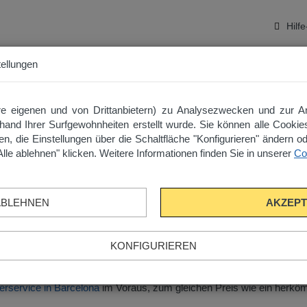
Hilfe
ellungen
2
e eigenen und von Drittanbietern) zu Analysezwecken und zur 
hand Ihrer Surfgewohnheiten erstellt wurde. Sie können alle Cookie
uns
ken, die Einstellungen über die Schaltfläche "Konfigurieren" ändern
Alle ablehnen" klicken. Weitere Informationen finden Sie in unserer
Coo
erem Büro gelangt
ABLEHNEN
AKZEPT
inuten. Steigen Sie bei der Gran Via-Urgell Haltestelle aus. Von dort
KONFIGURIEREN
e Tickets im Voraus
.
ferservice in Barcelona
im Voraus, zum gleichen Preis wie ein herkömml