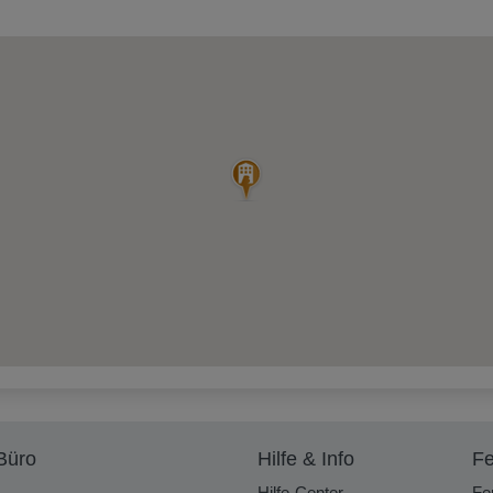
Büro
Hilfe & Info
Fe
Hilfe-Center
Fe