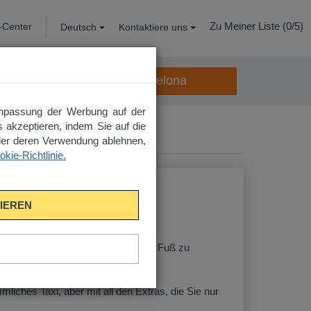
Zu Meiner Liste (
0
/5)
-Center
Deutsch
Kontaktiere uns
Auf geht's nach Barcelona
Anpassung der Werbung auf der
s akzeptieren, indem Sie auf die
 oder deren Verwendung ablehnen,
kie-Richtlinie.
IEREN
 aus sind es lediglich 2 Minuten zu Fuß zu
iches Taxi, aber mit all den Extras, die Sie nur