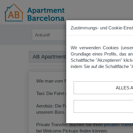
Zustimmungs- und Cookie-Einst
Wir verwenden Cookies (unser
Grundlage eines Profils, das an
AB Apartment Barcelona ·
Wo finden Sie 
Schaltfläche "Akzeptieren" klic
indem Sie auf die Schaltfläche "
Wie man vom Flughafen Barcelona-El Prat zu uns
ALLES 
Taxi: Die Fahrt dauert rund 20-30 Minuten.
Aerobús: Die Fahrzeit des Aerobús beträgt ca. 30 M
unserem Büro. Sparen Sie Zeit und
kaufen Sie Ihr
Private Transfer: Buchen Sie Ihren
privaten Trans
bei Welcome Pickups finden können.