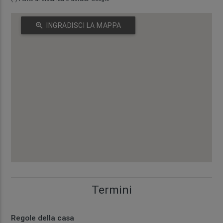
zoom_in
INGRADISCI LA MAPPA
Termini
Regole della casa