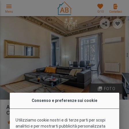
menu
favorites
Menu
0
/10
Contattaci
photo_library
FOTO
Consenso e preferenze sui cookie
Appartamento Elegante e Centrale con 3
Camere da letto con Balcone
Utilizziamo cookie nostri e di terze parti per scopi
173 Recensioni
Mappa
analitici e per mostrarti pubblicità personalizzata