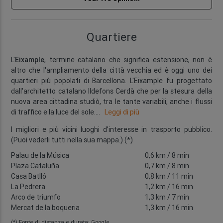
Quartiere
L'
Eixample
, termine catalano che significa estensione, non è
altro che l'ampliamento della città vecchia ed è oggi uno dei
quartieri più popolati di Barcellona. L'Eixample fu progettato
dall'architetto catalano Ildefons Cerdà che per la stesura della
nuova area cittadina studiò, tra le tante variabili, anche i flussi
di traffico e la luce del sole.
...
Leggi di più
I migliori e più vicini luoghi d’interesse in trasporto pubblico.
(Puoi vederli tutti nella sua mappa.) (*)
Palau de la Música
0,6 km
/ 8 min
Plaza Cataluña
0,7 km
/ 8 min
Casa Batlló
0,8 km
/ 11 min
La Pedrera
1,2 km
/ 16 min
Arco de triumfo
1,3 km
/ 7 min
Mercat de la boqueria
1,3 km
/ 16 min
(*) Fonte di distanza e durata: Google