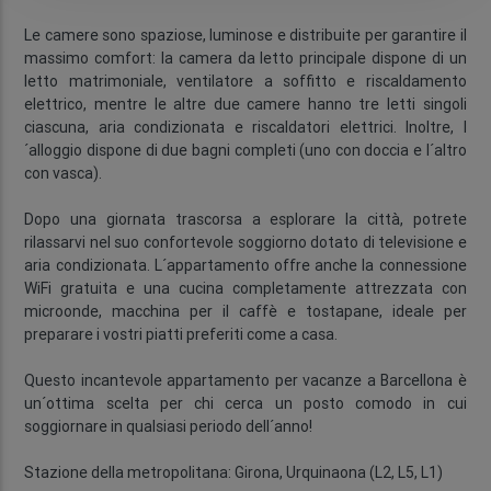
Le camere sono spaziose, luminose e distribuite per garantire il
massimo comfort: la camera da letto principale dispone di un
letto matrimoniale, ventilatore a soffitto e riscaldamento
elettrico, mentre le altre due camere hanno tre letti singoli
ciascuna, aria condizionata e riscaldatori elettrici. Inoltre, l
´alloggio dispone di due bagni completi (uno con doccia e l´altro
con vasca).
Dopo una giornata trascorsa a esplorare la città, potrete
rilassarvi nel suo confortevole soggiorno dotato di televisione e
aria condizionata. L´appartamento offre anche la connessione
WiFi gratuita e una cucina completamente attrezzata con
microonde, macchina per il caffè e tostapane, ideale per
preparare i vostri piatti preferiti come a casa.
Questo incantevole appartamento per vacanze a Barcellona è
un´ottima scelta per chi cerca un posto comodo in cui
soggiornare in qualsiasi periodo dell´anno!
Stazione della metropolitana: Girona, Urquinaona (L2, L5, L1)