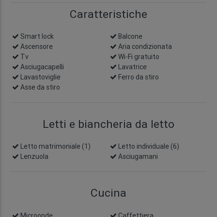
Caratteristiche
Smart lock
info
Balcone
Ascensore
Aria condizionata
Tv
Wi-Fi gratuito
Asciugacapelli
Lavatrice
Lavastoviglie
Ferro da stiro
Asse da stiro
Letti e biancheria da letto
Letto matrimoniale (1)
Letto individuale (6)
Lenzuola
Asciugamani
Cucina
Microonde
Caffettiera