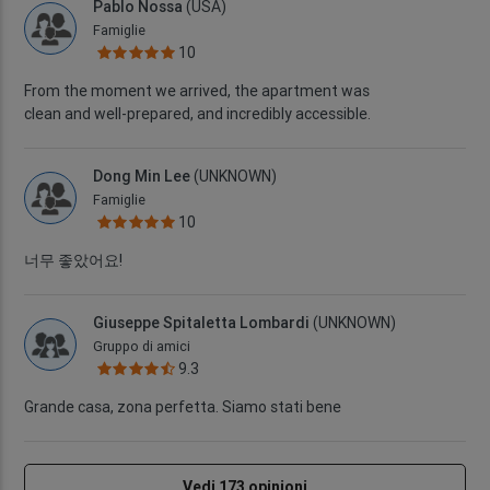
Pablo Nossa
(USA)
Famiglie
10
From the moment we arrived, the apartment was
clean and well-prepared, and incredibly accessible.
Dong Min Lee
(UNKNOWN)
Famiglie
10
너무 좋았어요!
Giuseppe Spitaletta Lombardi
(UNKNOWN)
Gruppo di amici
9.3
Grande casa, zona perfetta. Siamo stati bene
Vedi 173 opinioni