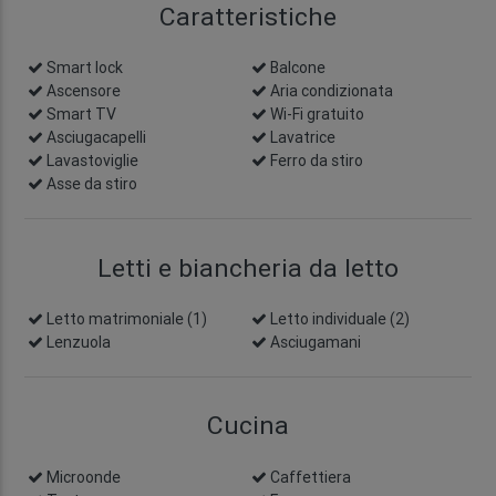
Caratteristiche
Smart lock
info
Balcone
Ascensore
Aria condizionata
Smart TV
Wi-Fi gratuito
Asciugacapelli
Lavatrice
Lavastoviglie
Ferro da stiro
Asse da stiro
Letti e biancheria da letto
Letto matrimoniale (1)
Letto individuale (2)
Lenzuola
Asciugamani
Cucina
Microonde
Caffettiera