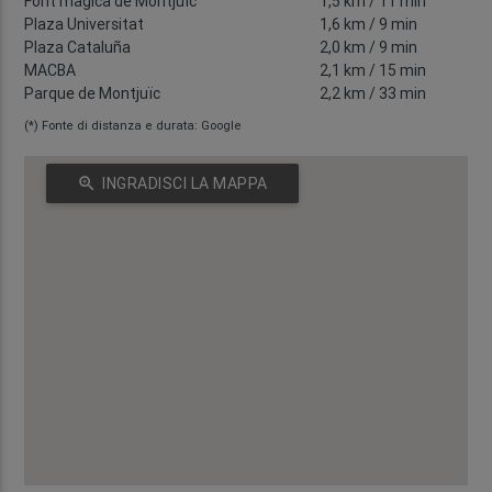
Font màgica de Montjuïc
1,5 km
/ 11 min
Plaza Universitat
1,6 km
/ 9 min
Plaza Cataluña
2,0 km
/ 9 min
MACBA
2,1 km
/ 15 min
Parque de Montjuïc
2,2 km
/ 33 min
(*) Fonte di distanza e durata: Google
zoom_in
INGRADISCI LA MAPPA