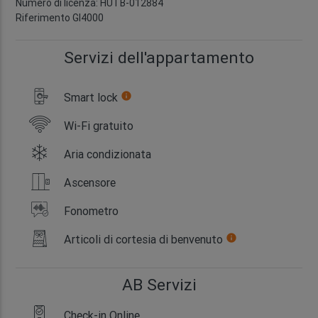
Numero di licenza: HUTB-012884
Riferimento GI4000
Servizi dell'appartamento
Smart lock
info
Wi-Fi gratuito
Aria condizionata
Ascensore
Fonometro
Articoli di cortesia di benvenuto
info
AB Servizi
Check-in Online