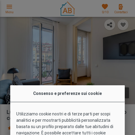
menu
favorites
Menu
0
/10
Contattaci
photo_library
FOTO
Consenso e preferenze sui cookie
Luminoso Appartamento con 2 Camere da letto
Utilizziamo cookie nostri e di terze parti per scopi
con Balcone nel Centro della Città
analitici e per mostrarti pubblicità personalizzata
basata su un profilo preparato dalle tue abitudini di
100 Recensioni
Mappa
navigazione. È possibile accettare tutti i cookie