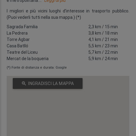
e metropolitana.
...
Leggi di più
I migliori e più vicini luoghi d’interesse in trasporto pubblico.
(Puoi vederli tutti nella sua mappa.) (*)
Sagrada Familia
2,3 km
/ 15 min
La Pedrera
3,8 km
/ 18 min
Torre Agbar
4,1 km
/ 21 min
Casa Batlló
5,5 km
/ 23 min
Teatre del Liceu
5,7 km
/ 22 min
Mercat de la boqueria
5,9 km
/ 24 min
(*) Fonte di distanza e durata: Google
zoom_in
INGRADISCI LA MAPPA