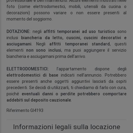
professionale e ben mantenuto. Alcuni elementi mostrati nelle
foto (come elettrodomestici, mobili, utensili da cucina o
decorazioni) possono variare o non essere presenti al
momento del soggiorno.
DOTAZIONE:
negli
affitti temporanei ad uso turistico
sono
inclusi
biancheria da letto, cuscini, cuscini decorativi e
asciugamani
. Negli
affitti temporanei standard
, questi
elementi
non sono inclusi
, ma puoi aggiungere il servizio
biancheria e asciugamani prima dell’arrivo.
ELETTRODOMESTICI:
l’appartamento dispone degli
elettrodomestici di base
indicati nell’annuncio. Potrebbero
essere presenti anche oggetti aggiuntivi lasciati da ospiti
precedenti. Se decidi di utilizzarli, ti chiediamo di farlo con cura,
poiché
eventuali danni o perdite potrebbero comportare
addebiti sul deposito cauzionale
.
Riferimento GI4193
Informazioni legali sulla locazione