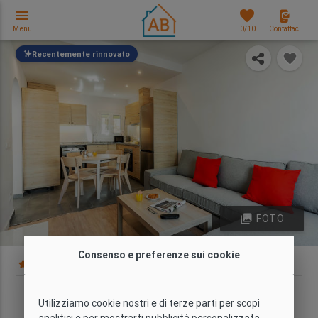
menu
favorites
Menu
0
/10
Contattaci
Recentemente rinnovato
photo_library
FOTO
Consenso e preferenze sui cookie
8 Recensioni
Mappa
Tipo
Wi-Fi
Capacità
Camere da
Utilizziamo cookie nostri e di terze parti per scopi
Confort
Sì
3
letto
analitici e per mostrarti pubblicità personalizzata