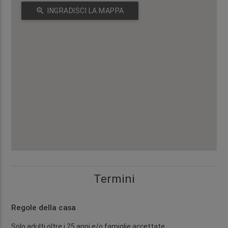
zoom_in
INGRADISCI LA MAPPA
Termini
Regole della casa
Solo adulti oltre i 25 anni e/o famiglie accettate.