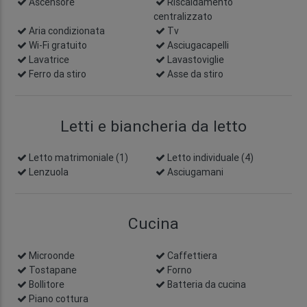
Ascensore
Riscaldamento
centralizzato
Aria condizionata
Tv
Wi-Fi gratuito
Asciugacapelli
Lavatrice
Lavastoviglie
Ferro da stiro
Asse da stiro
Letti e biancheria da letto
Letto matrimoniale (1)
Letto individuale (4)
Lenzuola
Asciugamani
Cucina
Microonde
Caffettiera
Tostapane
Forno
Bollitore
Batteria da cucina
Piano cottura