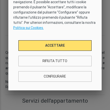
navigazione. È possibile accettare tutti i cookie
Tipo
Wi-Fi
Capacità
Camere da
premendo il pulsante "Accettare", modificare la
Confort
Sì
6
letto
configurazione dal pulsante "Configurare" oppure
3
rifiutarne l'utilizzo premendo il pulsante "Rifiuta
Bagni
Dimensione
Piano
Quartiere
tutto". Per ulteriori informazioni, consultare la nostra
2
2
80 m
1
Poble Sec
Politica sui Cookies.
Descrizione
ACCETTARE
Questo
appartamento con tre camere da letto
si trova nel
quartiere di
Poble Sec
, quindi soggiornerai in una zona vivace e
RIFIUTA TUTTO
culturale, vicino al
Monte Montjuïc
. Con
connessione WiFi e
aria condizionata disponibili
, è il luogo ideale per trascorrere
qualche giorno nella città di Barcellona.
...
Leggi di più
CONFIGURARE
Numero di licenza: HUTB-076915
Riferimento GI2390
Servizi dell'appartamento