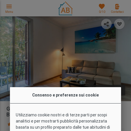
menu
favorites
Menu
0
/10
Contattaci
photo_library
FOTO
Consenso e preferenze sui cookie
Grazioso Appartamento con 3 Camere e
Balcone a Poble Sec
Utilizziamo cookie nostri e di terze parti per scopi
analitici e per mostrarti pubblicità personalizzata
54 Recensioni
Mappa
basata su un profilo preparato dalle tue abitudini di