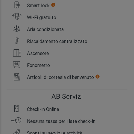
Smart lock
info
Wi-Fi gratuito
Aria condizionata
Riscaldamento centralizzato
Ascensore
Fonometro
Articoli di cortesia di benvenuto
info
AB Servizi
Check-in Online
Nessuna tassa per i late check-in
Sconti su servizi e attività