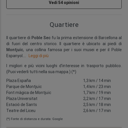
Vedi 54 opinioni
Quartiere
Il quartiere di
Poble Sec
fu la prima estensione di Barcellona al
di fuori del centro storico. Il quartiere è ubicato ai piedi di
Montjuïc
, una collina famosa per i suoi musei e per il Poble
Espanyol.
...
Leggi di più
I migliori e più vicini luoghi d’interesse in trasporto pubblico.
(Puoi vederli tutti nella sua mappa.) (*)
Plaza España
1,3 km
/ 14 min
Parque de Montjuïc
1,4 km
/ 23 min
Font màgica de Montjuïc
1,7 km
/ 19 min
Plaza Universitat
2,2 km
/ 17 min
Estació de Sants
2,5 km
/ 18 min
Teatre del Liceu
2,6 km
/ 17 min
(*) Fonte di distanza e durata: Google