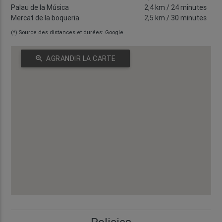
Palau de la Música
2,4 km
/ 24 minutes
Mercat de la boqueria
2,5 km
/ 30 minutes
(*) Source des distances et durées: Google
zoom_in
AGRANDIR LA CARTE
Policies