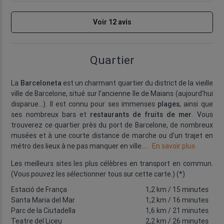
Voir 12 avis
Quartier
La
Barceloneta
est un charmant quartier du district de la vieille
ville de Barcelone, situé sur l'ancienne île de Maians (aujourd'hui
disparue...). Il est connu pour ses immenses
plages
, ainsi que
ses nombreux bars et
restaurants de fruits de mer
. Vous
trouverez ce quartier près du port de Barcelone, de nombreux
musées et à une courte distance de marche ou d'un trajet en
métro des lieux à ne pas manquer en ville.
...
En savoir plus
Les meilleurs sites les plus célèbres en transport en commun.
(Vous pouvez les sélectionner tous sur cette carte.) (*)
Estació de França
1,2 km
/ 15 minutes
Santa Maria del Mar
1,2 km
/ 16 minutes
Parc de la Ciutadella
1,6 km
/ 21 minutes
Teatre del Liceu
2,2 km
/ 26 minutes