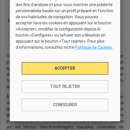
des fins d'analyse et pour vous montrer une publicité
Type
Wi-Fi
Capacité
Chambres
personnalisée basée sur un profil préparé en fonction
De base
Oui
2
1
de vos habitudes de navigation. Vous pouvez
Salles de bain
Surface
Étage
Quartier
accepter tous les cookies en appuyant sur le bouton
2
1
33 m
0
Barceloneta
«Accepter», modifier la configuration depuis le
bouton «Configurer» ou refuser son utilisation en
appuyant sur le bouton «Tout rejeter». Pour plus
Description
d'informations, consultez notre
Politique de Cookies.
Cet
appartement en rez-de-chaussée
est une option pratique
pour une
location temporaire à Barcelone
, offrant un
ACCEPTER
agencement fonctionnel et un emplacement idéal à proximité
du front de mer. Sa situation vous permet de profiter
facilement de la plage ainsi que de tous les services du
TOUT REJETER
quotidien.
...
En savoir plus
À SAVOIR :
Les images de cette page ont été prises avec un
objectif grand angle pour montrer l’ensemble de l’espace, ce
CONFIGURER
qui peut donner l’impression que les pièces sont un peu plus
grandes qu’en réalité. L’appartement est géré de manière
professionnelle et bien entretenu. Certains éléments visibles
sur les photos (électroménagers, meubles, ustensiles de