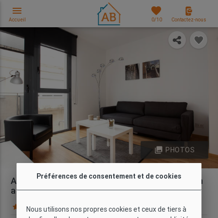
menu
favorites
Accueil
0
/10
Contactez-nous
photo_library
PHOTOS
Préférences de consentement et de cookies
Appartement de Style d'1 Chambre avec Balcon
a Gràcia
85 Commentaires
Carte
Nous utilisons nos propres cookies et ceux de tiers à