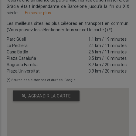
réserve une ambiance de petite ville, héritée de son histoire, car
Gràcia était indépendante de Barcelone jusqu'à la fin du XIX
siècle.
...
En savoir plus
Les meilleurs sites les plus célèbres en transport en commun.
(Vous pouvez les sélectionner tous sur cette carte.) (*)
Parc Güell
1,1 km
/ 19 minutes
La Pedrera
2,1 km
/ 11 minutes
Casa Batlló
2,6 km
/ 11 minutes
Plaza Cataluña
3,5 km
/ 16 minutes
Sagrada Familia
3,7 km
/ 20 minutes
Plaza Universitat
3,9 km
/ 20 minutes
(*) Source des distances et durées: Google
zoom_in
AGRANDIR LA CARTE