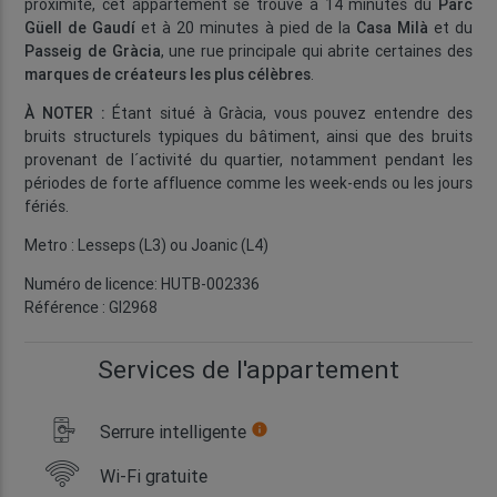
proximité, cet appartement se trouve à 14 minutes du
Parc
Güell de Gaudí
et à 20 minutes à pied de la
Casa Milà
et du
Passeig de Gràcia
, une rue principale qui abrite certaines des
marques de créateurs les plus célèbres
.
À NOTER :
Étant situé à Gràcia, vous pouvez entendre des
bruits structurels typiques du bâtiment, ainsi que des bruits
provenant de l´activité du quartier, notamment pendant les
périodes de forte affluence comme les week-ends ou les jours
fériés.
Metro : Lesseps (L3) ou Joanic (L4)
Numéro de licence: HUTB-002336
Référence : GI2968
Services de l'appartement
Serrure intelligente
info
Wi-Fi gratuite