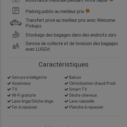
Parking public au meilleur prix
info
Transfert privé au meilleur prix avec Welcome
Pickups
Stockage des bagages dans des endroits sûrs
Service de collecte et de livraison des bagages
avec LUGGit
Caractéristiques
Serrure intelligente
info
Balcon
Ascenseur
Climatisation chaud/froid
TV
Smart TV
Wi-Fi gratuite
Sèche-cheveux
Lave-linge/Sèche-linge
Lave-vaisselle
Fer à repasser
Planche à repasser