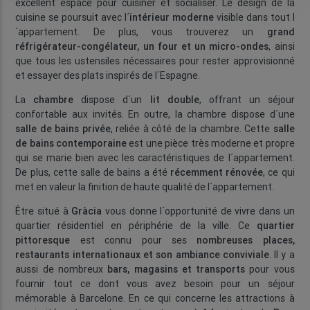
excellent espace pour cuisiner et socialiser. Le design de la
cuisine se poursuit avec l´
intérieur moderne
visible dans tout l
´appartement. De plus, vous trouverez un
grand
réfrigérateur-congélateur, un four et un micro-ondes
, ainsi
que tous les ustensiles nécessaires pour rester approvisionné
et essayer des plats inspirés de l´Espagne.
La
chambre
dispose d´un
lit double
, offrant un séjour
confortable aux invités. En outre, la chambre dispose d´une
salle de bains privée
, reliée à côté de la chambre. Cette
salle
de bains contemporaine
est une pièce très moderne et propre
qui se marie bien avec les caractéristiques de l´appartement.
De plus, cette salle de bains a été
récemment rénovée
, ce qui
met en valeur la finition de haute qualité de l´appartement.
Être situé à
Gràcia
vous donne l´opportunité de vivre dans un
quartier résidentiel en périphérie de la ville. Ce
quartier
pittoresque
est connu pour ses
nombreuses places,
restaurants internationaux et son ambiance conviviale
. Il y a
aussi de nombreux
bars, magasins et transports
pour vous
fournir tout ce dont vous avez besoin pour un séjour
mémorable à Barcelone. En ce qui concerne les attractions à