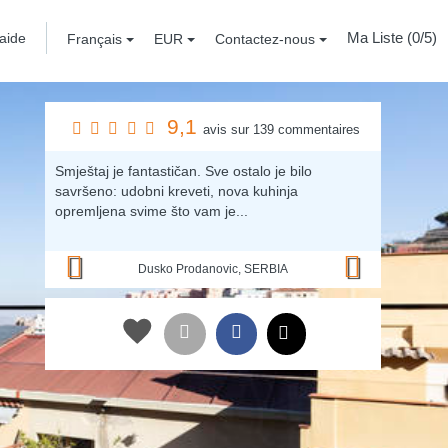
Ma Liste (
0
/5)
aide
Français
EUR
Contactez-nous
9,1
avis sur 139 commentaires
Previous
Next
Smještaj je fantastičan. Sve ostalo je bilo
savršeno: udobni kreveti, nova kuhinja
opremljena svime što vam je...
Dusko Prodanovic, SERBIA