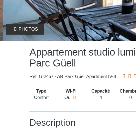
PHOTOS
Appartement studio lum
Parc Güell
Ref. GI2457 - AB Park Güell Apartment IV-II
Type
Wi-Fi
Capacité
Chambr
Confort
Oui
4
0
Description