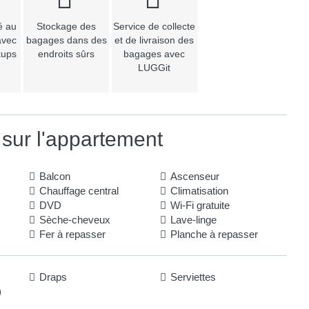
é au
Stockage des
Service de collecte
avec
bagages dans des
et de livraison des
kups
endroits sûrs
bagages avec
LUGGit
 sur l'appartement
Balcon
Ascenseur
Chauffage central
Climatisation
DVD
Wi-Fi gratuite
Sèche-cheveux
Lave-linge
Fer à repasser
Planche à repasser
Draps
Serviettes
)