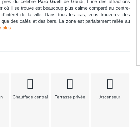
s près du célèbre
Parc Güell
de Gaudí, l´une des attractions
tier où il se trouve est beaucoup plus calme comparé au centre-
 d´intérêt de la ville. Dans tous les cas, vous trouverez des
i que des cafés et des bars. La zone est parfaitement reliée au
r plus
on
Chauffage central
Terrasse privée
Ascenseur