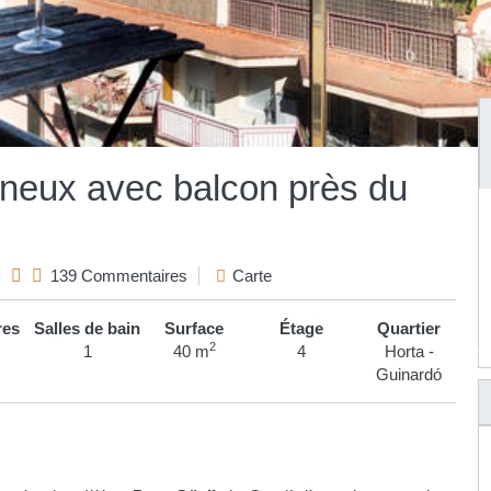
ineux avec balcon près du
139 Commentaires
Carte
es
Salles de bain
Surface
Étage
Quartier
2
1
40 m
4
Horta -
Guinardó