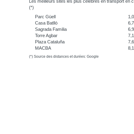
Les meilleurs sites les plus célèbres en transport en
(*)
Parc Güell
1,
Casa Batlló
6,
Sagrada Familia
6,
Torre Agbar
7,
Plaza Cataluña
7,
MACBA
8,
(*) Source des distances et durées: Google