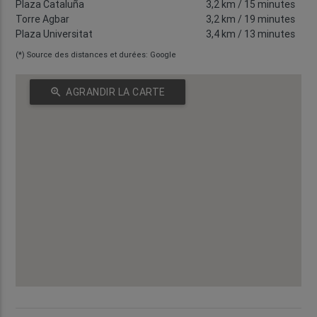
Plaza Cataluña
3,2 km
/ 15 minutes
Torre Agbar
3,2 km
/ 19 minutes
Plaza Universitat
3,4 km
/ 13 minutes
(*) Source des distances et durées: Google
zoom_in
AGRANDIR LA CARTE