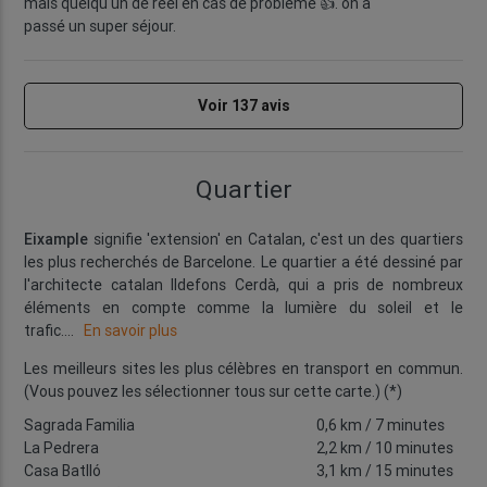
mais quelqu'un de réel en cas de problème 👍. on a
passé un super séjour.
Voir 137 avis
Quartier
Eixample
signifie 'extension' en Catalan, c'est un des quartiers
les plus recherchés de Barcelone. Le quartier a été dessiné par
l'architecte catalan Ildefons Cerdà, qui a pris de nombreux
éléments en compte comme la lumière du soleil et le
trafic.
...
En savoir plus
Les meilleurs sites les plus célèbres en transport en commun.
(Vous pouvez les sélectionner tous sur cette carte.) (*)
Sagrada Familia
0,6 km
/ 7 minutes
La Pedrera
2,2 km
/ 10 minutes
Casa Batlló
3,1 km
/ 15 minutes