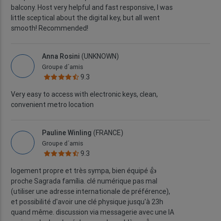
balcony. Host very helpful and fast responsive, I was
little sceptical about the digital key, but all went
smooth! Recommended!
Anna Rosini
(UNKNOWN)
Groupe d´amis
9.3
Very easy to access with electronic keys, clean,
convenient metro location
Pauline Winling
(FRANCE)
Groupe d´amis
9.3
logement propre et très sympa, bien équipé 👍
proche Sagrada família. clé numérique pas mal
(utiliser une adresse internationale de préférence),
et possibilité d'avoir une clé physique jusqu'à 23h
quand même. discussion via messagerie avec une IA