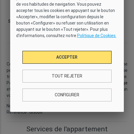
de vos habitudes de navigation. Vous pouvez
Type
Wi-Fi
Capacité
Chambres
accepter tous les cookies en appuyant sur le bouton
Confort
Oui
3
2
«Accepter», modifier la configuration depuis le
Salles de bain
Surface
Étage
Quartier
bouton «Configurer» ou refuser son utilisation en
2
1
50 m
2
Eixample
appuyant sur le bouton «Tout rejeter». Pour plus
Derecho
d'informations, consultez notre
Politique de Cookies.
Description
ACCEPTER
Cet appartement dispose de
2 chambres doubles
. Situé à une
petite distance de
Sagrada Familia
, cet appartement se
TOUT REJETER
trouve dans une
zone idéale
, pas trop loin du centre-ville.
Parmi les autres équipements, vous trouverez
WiFi
,
chauffage
et
climatisation
, ce qui rend cet appartement idéal pour un
CONFIGURER
voyage à n´importe quel moment de l´année.
...
En savoir plus
Numéro de licence: HUTB-008142
Référence : GI3006
Services de l'appartement