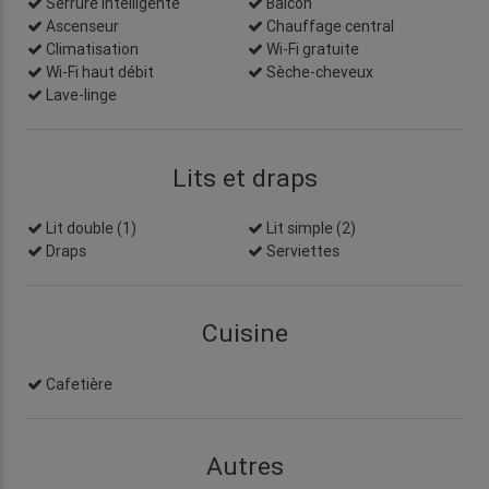
Serrure intelligente
info
Balcon
Ascenseur
Chauffage central
Climatisation
Wi-Fi gratuite
Wi-Fi haut débit
Sèche-cheveux
Lave-linge
Lits et draps
Lit double (1)
Lit simple (2)
Draps
Serviettes
Cuisine
Cafetière
Autres