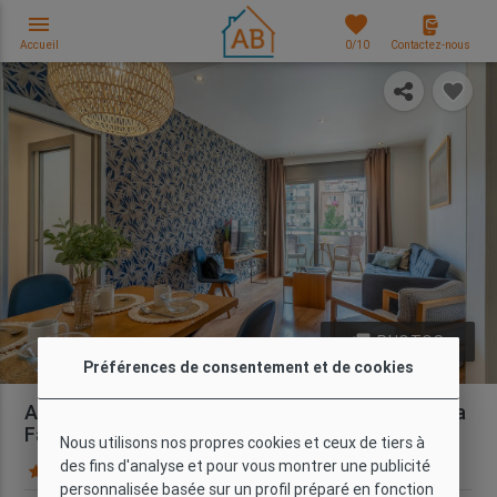
menu
favorites
Accueil
0
/10
Contactez-nous
photo_library
PHOTOS
Préférences de consentement et de cookies
Appartement de 2 chambres près de la Sagrada
Familia avec Balcon Privé
Nous utilisons nos propres cookies et ceux de tiers à
des fins d'analyse et pour vous montrer une publicité
137 Commentaires
Carte
personnalisée basée sur un profil préparé en fonction