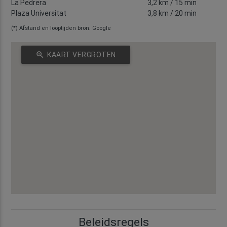
La Pedrera
3,2 km
/ 15 min
Plaza Universitat
3,8 km
/ 20 min
(*) Afstand en looptijden bron: Google
zoom_in
KAART VERGROTEN
Beleidsregels