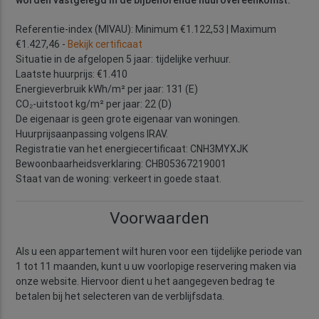
worden vastgelegd in de bijbehorende huurovereenkomst.
Referentie-index (MIVAU): Minimum €1.122,53 | Maximum
€1.427,46 -
Bekijk certificaat
Situatie in de afgelopen 5 jaar: tijdelijke verhuur.
Laatste huurprijs: €1.410
Energieverbruik kWh/m² per jaar: 131 (E)
CO₂-uitstoot kg/m² per jaar: 22 (D)
De eigenaar is geen grote eigenaar van woningen.
Huurprijsaanpassing volgens IRAV.
Registratie van het energiecertificaat: CNH3MYXJK
Bewoonbaarheidsverklaring: CHB05367219001
Staat van de woning: verkeert in goede staat.
Voorwaarden
Als u een appartement wilt huren voor een tijdelijke periode van
1 tot 11 maanden, kunt u uw voorlopige reservering maken via
onze website. Hiervoor dient u het aangegeven bedrag te
betalen bij het selecteren van de verblijfsdata.