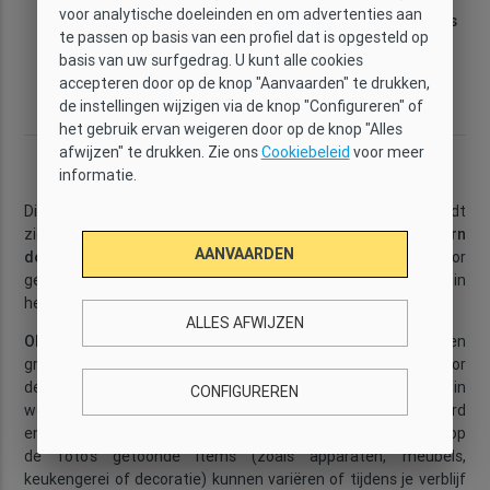
voor analytische doeleinden en om advertenties aan
Categorie
Wi-Fi
Capaciteit
Slaapkamers
te passen op basis van een profiel dat is opgesteld op
Premium
Ja
4
4
basis van uw surfgedrag. U kunt alle cookies
Badkamers
Oppervlakte
Verdieping
Wijk
accepteren door op de knop "Aanvaarden" te drukken,
2
2
83 m
9
Les Corts
de instellingen wijzigen via de knop "Configureren" of
het gebruik ervan weigeren door op de knop "Alles
afwijzen" te drukken. Zie ons
Cookiebeleid
voor meer
Beschrijving
informatie.
Dit
recent gerenoveerde 4-slaapkamer appartement
bevindt
zich in de woonwijk
Les Corts
. Met een combinatie van
modern
AANVAARDEN
design
en
huiselijke inrichting
is dit appartement ideaal voor
gezinnen of groepen die enkele
maanden
willen verblijven in
het prachtige
Barcelona
.
...
Meer lezen
ALLES AFWIJZEN
OM TE WETEN:
De foto’s op deze pagina zijn gemaakt met een
groothoeklens om de volledige ruimte te laten zien, waardoor
de kamers op de foto iets groter kunnen lijken dan in
CONFIGUREREN
werkelijkheid. Het appartement wordt professioneel beheerd
en goed onderhouden. Houd er rekening mee dat sommige op
de foto’s getoonde items (zoals apparaten, meubels,
keukengerei of decoratie) kunnen variëren of tijdens je verblijf