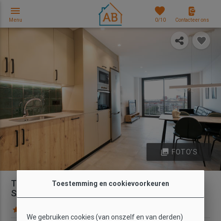
menu
favorites
Menu
0
/10
Contacteer ons
photo_library
FOTO'S
Trendy en Open Appartement met 4
Toestemming en cookievoorkeuren
Slaapkamers in Les Corts
12 Beoordeling gasten
Kaart
We gebruiken cookies (van onszelf en van derden)