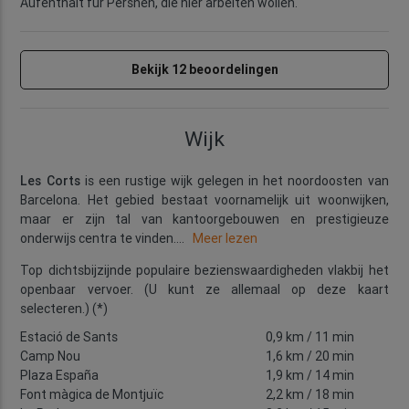
Aufenthalt für Persnen, die hier arbeiten wollen.
Bekijk 12 beoordelingen
Wijk
Les Corts
is een rustige wijk gelegen in het noordoosten van
Barcelona. Het gebied bestaat voornamelijk uit woonwijken,
maar er zijn tal van kantoorgebouwen en prestigieuze
onderwijs centra te vinden.
...
Meer lezen
Top dichtsbijzijnde populaire bezienswaardigheden vlakbij het
openbaar vervoer. (U kunt ze allemaal op deze kaart
selecteren.) (*)
Estació de Sants
0,9 km
/ 11 min
Camp Nou
1,6 km
/ 20 min
Plaza España
1,9 km
/ 14 min
Font màgica de Montjuïc
2,2 km
/ 18 min