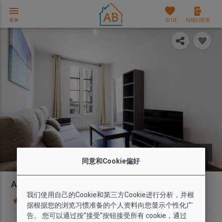
menu
favorites
菜单
0
/10
与我们联系
photo_library
图片
同意和Cookie偏好
AB Comte d'Urgell 2-1
我们使用自己的Cookie和第三方Cookie进行分析，并根
54 条意见
地图
据根据您的浏览习惯准备的个人资料向您显示个性化广
告。 您可以通过按“接受”按钮接受所有 cookie，通过
套房种类
Wi-Fi
最多人数
卧室