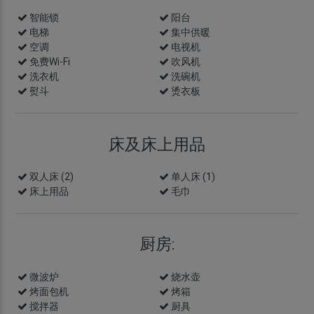
智能锁
info
阳台
电梯
集中供暖
空调
电视机
免费Wi-Fi
吹风机
洗衣机
洗碗机
熨斗
烫衣板
床及床上用品
双人床 (2)
单人床 (1)
床上用品
毛巾
厨房:
微波炉
烧水壶
烤面包机
烤箱
搅拌器
厨具