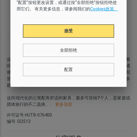
“配置”按钮更改设置，或通过按“全部拒绝”按钮拒绝使
舒适
有
3
3
用它们。 有关更多信息，请参阅我们的
Cookies政策。
厕所
面积
楼层
城区
2
2
70 m
2
Eixample
Izquierdo
接受
简介
全部拒绝
这间
时尚的公寓配有三间卧室
落座于巴塞罗那的正中心，在扩展
区左边，距离加泰罗尼亚广场只有步行十分钟的路程。附近
交通
配置
便利
，很多汽车站和地铁站就在门外，您可以便捷地到加泰罗尼
亚首都。这里还有很多梦幻般的餐厅，酒吧和咖啡馆，还有很多
超级市场。
这间现代化的公寓配有舒适的家具，最多可容纳
7个人
，是家庭或
团体旅行的不二选择。
...
更多信息
许可证号 HUTB-076400
编号: GI2513