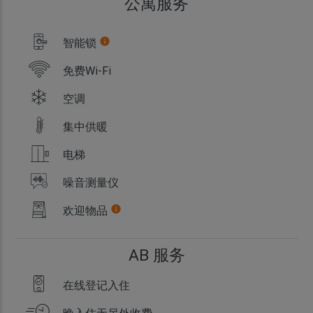
公寓服务
智能锁
info
免费Wi-Fi
空调
集中供暖
电梯
噪音测量仪
欢迎物品
info
AB 服务
在线登记入住
晚入住无另外收费