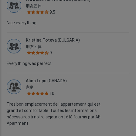
朋友团体
9.5
Nice everything
Kristina Toteva
(BULGARIA)
朋友团体
9
Everything was perfect
Alina Lupu
(CANADA)
家庭
10
Tres bon emplacement de l'appartement qui est
grand et comfortable. Toutes les informations
nécessaires à notre sejour ont été fournis par AB
Apartment