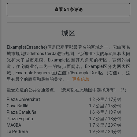
查看 54 条评论
城区
Eixample(Ensanche)区
是巴塞罗那最著名的区域之一。它由著名
城市规划师Idelfons Cerdà进行规划。他利用巨大的车流量和太阳
光扩大了城市规模。Eixample区因其八角形的街区，宽阔的街
道，住宅商业合二为一的特点而闻名。Eixample区分为两大区
域，Eixample Esquerre区(左侧)和Eixample Dret区 （右侧）。这
里有最全的商店和最棒的美食。
...
更多信息
最受欢迎的公共交通景点。（您可以在此地图中选择所有）（*）
Plaza Universitat
1.2 公里
/ 17分钟
Casa Batlló
1.2 公里
/ 15分钟
Plaza Cataluña
1.6 公里
/ 18分钟
Plaza España
1.7 公里
/ 18分钟
MACBA
1.7 公里
/ 23分钟
La Pedrera
1.9 公里
/ 24分钟