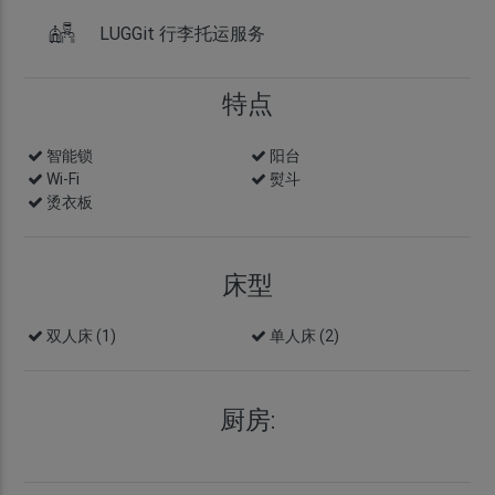
LUGGit 行李托运服务
特点
智能锁
info
阳台
Wi-Fi
熨斗
烫衣板
床型
双人床 (1)
单人床 (2)
厨房: