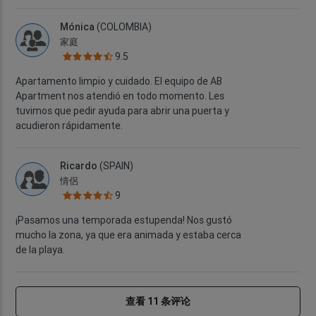
Mónica
(COLOMBIA)
家庭
9.5
Apartamento limpio y cuidado. El equipo de AB
Apartment nos atendió en todo momento. Les
tuvimos que pedir ayuda para abrir una puerta y
acudieron rápidamente.
Ricardo
(SPAIN)
情侶
9
¡Pasamos una temporada estupenda! Nos gustó
mucho la zona, ya que era animada y estaba cerca
de la playa.
查看 11 条评论