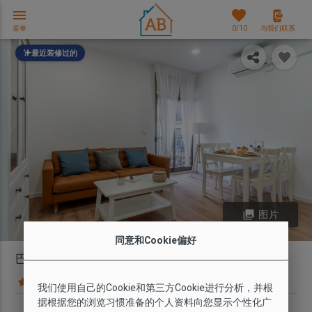
menu
favorites
菜单
0
/10
与我们联系
最近装修过的
photo_library
图片
同意和Cookie偏好
巴塞罗内塔带阳台的两居室漂亮公寓
11 条意见
地图
我们使用自己的Cookie和第三方Cookie进行分析，并根
据根据您的浏览习惯准备的个人资料向您显示个性化广
套房种类
Wi-Fi
最多人数
卧室