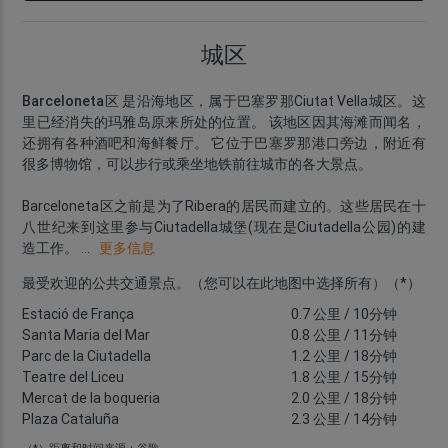
城区
Barceloneta区
是沿海地区，属于巴塞罗那Ciutat Vella城区。这
里已经消失的玛雅岛原来所处的位置。 该地区因其
海滩
而闻名，
还拥有各种酒吧和海鲜餐厅。 它位于巴塞罗那港口旁边，附近有
很多博物馆，可以步行或乘坐地铁前往城市的各大景点。
Barceloneta区之前是为了Ribera的居民而建立的。这些居民在十
八世纪来到这里参与Ciutadella城堡(现在是Ciutadella公园)的建
造工作。
...
更多信息
最受欢迎的公共交通景点。（您可以在此地图中选择所有）（*）
Estació de França
0.7 公里
/ 10分钟
Santa Maria del Mar
0.8 公里
/ 11分钟
Parc de la Ciutadella
1.2 公里
/ 18分钟
Teatre del Liceu
1.8 公里
/ 15分钟
Mercat de la boqueria
2.0 公里
/ 18分钟
Plaza Cataluña
2.3 公里
/ 14分钟