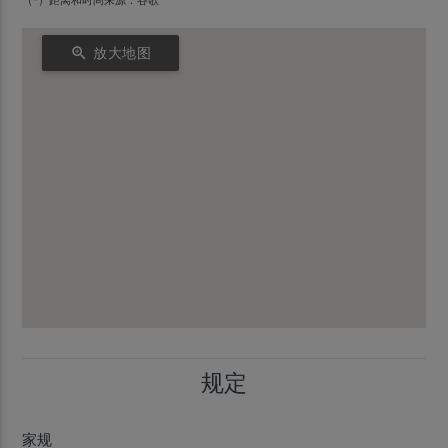
（*）距离和时间来源：谷歌
zoom_in
放大地图
规定
家规