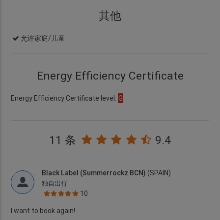
其他
允许家庭/儿童
Energy Efficiency Certificate
Energy Efficiency Certificate level:
G
11 条
9.4
Black Label (Summerrockz BCN)
(SPAIN)
独自出行
10
I want to book again!