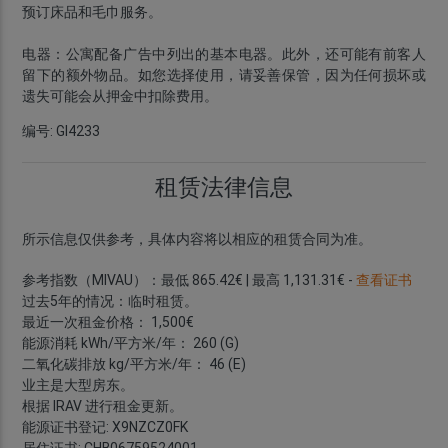
预订床品和毛巾服务。
电器：
公寓配备广告中列出的
基本电器
。此外，还可能有前客人
留下的额外物品。如您选择使用，请妥善保管，因为
任何损坏或
遗失可能会从押金中扣除费用
。
编号: GI4233
租赁法律信息
所示信息仅供参考，具体内容将以相应的租赁合同为准。
参考指数（MIVAU）：最低 865.42€ | 最高 1,131.31€ -
查看证书
过去5年的情况：临时租赁。
最近一次租金价格： 1,500€
能源消耗 kWh/平方米/年： 260 (G)
二氧化碳排放 kg/平方米/年： 46 (E)
业主是大型房东。
根据 IRAV 进行租金更新。
能源证书登记: X9NZCZ0FK