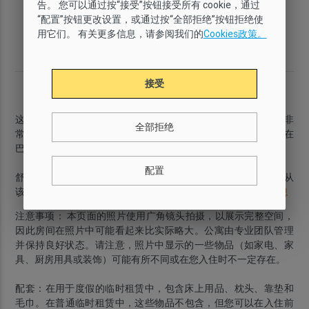
告。 您可以通过按“接受”按钮接受所有 cookie，通过
舒适
有
4
2
“配置”按钮更改设置，或通过按“全部拒绝”按钮拒绝使
用它们。 有关更多信息，请参阅我们的
Cookies政策。
厕所
面积
楼层
城区
2
1
55 m
2
Barceloneta
接受
简介
这套
两居室公寓
位于
巴塞罗内塔（Barceloneta）
，因此您将非
全部拒绝
常靠近美丽的
巴塞罗内塔海滩
。公寓提供
WiFi无线网络
，是您在
巴塞罗那居住数月的理想选择。
配置
舒适的
客厅
配有沙发、
电视
和餐桌，是放松休息的理想空间。从
该区域还可通往
阳台
，为室内带来充足的自然光线。
...
更多信息
注意事项：
本页面的照片使用广角镜头拍摄，以展示完整空间，
因此房间在照片中可能看起来比实际略大。公寓由专业团队管理
并保持良好状态。请注意，照片中显示的一些物品（如家电、家
具、厨房用具或装饰）可能有所不同或在您入住时不一定存在。
配套：
在
用于度假的临时租赁
中，包含
床上用品、枕头、靠垫和
毛巾
。在
普通临时租赁
中，这些物品
不包含
，但您可以在入住前