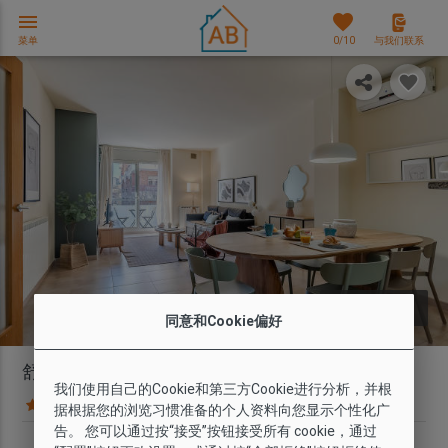
menu
favorites
菜单
0
/10
与我们联系
photo_library
图片
同意和Cookie偏好
舒適三房公寓 - 附陽台，靠近聖家堂
我们使用自己的Cookie和第三方Cookie进行分析，并根
94 条意见
地图
据根据您的浏览习惯准备的个人资料向您显示个性化广
告。 您可以通过按“接受”按钮接受所有 cookie，通过
套房种类
Wi-Fi
最多人数
卧室