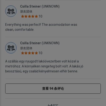
Csilla Steiner
(UNKNOWN)
朋友团体
10
Everything was perfect! The accomodation was
clean, comfortable.
Csilla Steiner
(UNKNOWN)
朋友团体
10
A szállás egy nyugodt lakóövezetben volt közel a
metróhoz. A környéken rengeteg bolt volt. A lakás jó
beosztású, egy család kényelmesen elfér benne.
查看 94 条评论