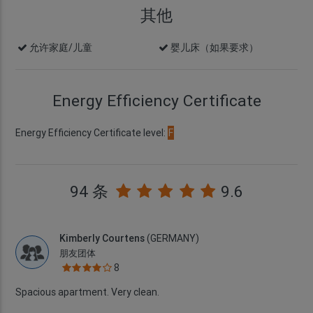
其他
允许家庭/儿童
婴儿床（如果要求）
Energy Efficiency Certificate
Energy Efficiency Certificate level:
F
94 条
9.6
Kimberly Courtens
(GERMANY)
朋友团体
8
Spacious apartment. Very clean.