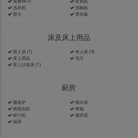
免费Wi-Fi
吹风机
洗衣机
洗碗机
熨斗
烫衣板
床及床上用品
双人床 (1)
单人床 (4)
床上用品
毛巾
双人沙发床 (1)
厨房:
微波炉
烧水壶
烤面包机
烤箱
榨汁机
搅拌器
厨具