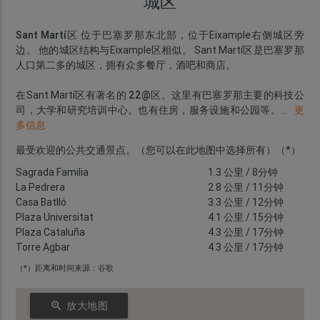
城区
Sant Martí区
位于巴塞罗那东北部，位于Eixample右侧城区旁
边。 他的城区结构与Eixample区相似。 Sant Martí区是巴塞罗那
人口第二多的城区，拥有众多餐厅，酒吧和商店。
在Sant Martí区有著名的
22@区
。这里有巴塞罗那主要的科技公
司，大学和研究培训中心。也有住房，服务设施和公园等。
...
更
多信息
最受欢迎的公共交通景点。（您可以在此地图中选择所有）（*）
Sagrada Familia
1.3 公里
/ 8分钟
La Pedrera
2.8 公里
/ 11分钟
Casa Batlló
3.3 公里
/ 12分钟
Plaza Universitat
4.1 公里
/ 15分钟
Plaza Cataluña
4.3 公里
/ 17分钟
Torre Agbar
4.3 公里
/ 17分钟
（*）距离和时间来源：谷歌
zoom_in
放大地图