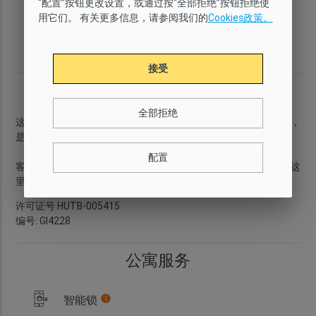
“配置”按钮更改设置，或通过按“全部拒绝”按钮拒绝使
基本
有
5
3
用它们。 有关更多信息，请参阅我们的
Cookies政策。
厕所
面积
楼层
城区
2
2
75 m
3
Sant Martí
接受
简介
全部拒绝
这套
三居室公寓
位于迷人的
Sant Martí
街区。配备
Wi-Fi 和空调
，
是您在巴塞罗那度过几日的理想之选。
配置
客厅
配有
沙发、电视和餐桌
，是一个非常适合放松的空间。从这
里，您还可以进入
阳台
，让自然光洒入室内。
...
更多信息
许可证号 HUTB-005415
编号: GI4228
公寓服务
智能锁
info