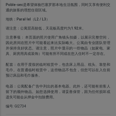
Poble-sec
是希望体验巴塞罗那本地生活氛围，同时又享有便利交
通的旅客的理想住宿区域。
地铁：
Paral·lel（L2 / L3）
请注意：
公寓层高较低，天花板高度约为
1.92米
。
注意事项：
本页面的照片使用广角镜头拍摄，以展示完整空间，
因此房间在照片中可能看起来比实际略大。公寓由专业团队管理
并保持良好状态。请注意，照片中显示的一些物品（如家电、家
具、厨房用具或装饰）可能有所不同或在您入住时不一定存在。
配套：
在
用于度假的临时租赁
中，包含
床上用品、枕头、靠垫和
毛巾
。在
普通临时租赁
中，这些物品
不包含
，但您可以在入住前
预订床品和毛巾服务。
电器：
公寓配备广告中列出的
基本电器
。此外，还可能有前客人
留下的额外物品。如您选择使用，请妥善保管，因为
任何损坏或
遗失可能会从押金中扣除费用
。
编号: GI2734