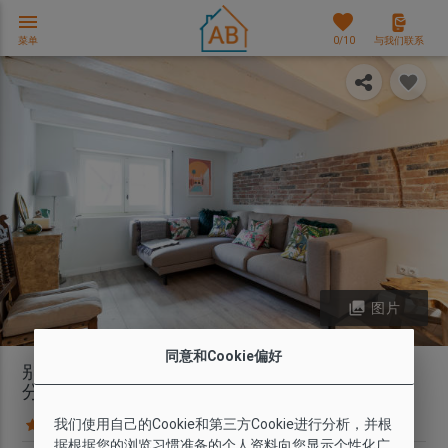
menu
favorites
菜单
0
/10
与我们联系
photo_library
图片
同意和Cookie偏好
别致的两卧室公寓距离Avinguda del Paral·lel仅几
分钟路程
我们使用自己的Cookie和第三方Cookie进行分析，并根
11 条意见
地图
据根据您的浏览习惯准备的个人资料向您显示个性化广