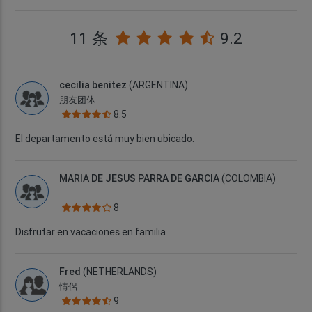
11 条
9.2
cecilia benitez
(ARGENTINA)
朋友团体
8.5
El departamento está muy bien ubicado.
MARIA DE JESUS PARRA DE GARCIA
(COLOMBIA)
8
Disfrutar en vacaciones en familia
Fred
(NETHERLANDS)
情侶
9