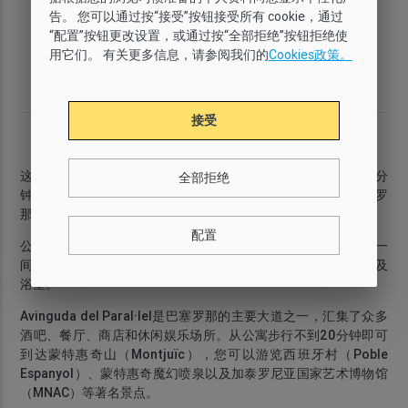
告。 您可以通过按“接受”按钮接受所有 cookie，通过
套房种类
Wi-Fi
最多人数
卧室
“配置”按钮更改设置，或通过按“全部拒绝”按钮拒绝使
舒适
有
3
2
用它们。 有关更多信息，请参阅我们的
Cookies政策。
厕所
面积
楼层
城区
2
1
53 m
1
Poble Sec
接受
简介
这间优雅的两居室公寓距离
Avinguda del Paral·lel
仅需步行2分
全部拒绝
钟，提供
免费 WiFi
，并拥有便捷的公共交通，可轻松前往巴塞罗
那各处。此外，步行
2分钟
即可到达
Paral·lel
地铁站。
配置
公寓最多可入住
3位客人
，设有
2间卧室
：一间配有
双人床
，另一
间配有
单人床
。公寓还配备
厨房
、宽敞的
开放式客厅和餐厅
以及
浴室
。
Avinguda del Paral·lel
是巴塞罗那的主要大道之一，汇集了众多
酒吧、餐厅、商店和休闲娱乐场所。从公寓步行不到
20分钟
即可
到达
蒙特惠奇山（Montjuïc）
，您可以游览
西班牙村（Poble
Espanyol）
、
蒙特惠奇魔幻喷泉
以及
加泰罗尼亚国家艺术博物馆
（MNAC）
等著名景点。