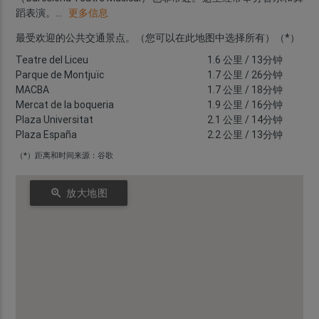
蹈表演。
...
更多信息
最受欢迎的公共交通景点。（您可以在此地图中选择所有）（*）
Teatre del Liceu
1.6 公里
/ 13分钟
Parque de Montjuïc
1.7 公里
/ 26分钟
MACBA
1.7 公里
/ 18分钟
Mercat de la boqueria
1.9 公里
/ 16分钟
Plaza Universitat
2.1 公里
/ 14分钟
Plaza España
2.2 公里
/ 13分钟
（*）距离和时间来源：谷歌
zoom_in
放大地图